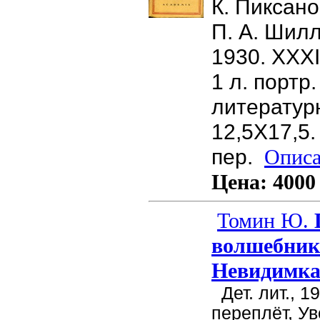
К. Пиксан
П. А. Шилл
1930. XXXIV
1 л. портр
литературн
12,5X17,5.
пер.
Описа
Цена:
4000
Томин Ю.
Ш
волшебник.
Невидимк
Дет. лит., 1
переплёт, У