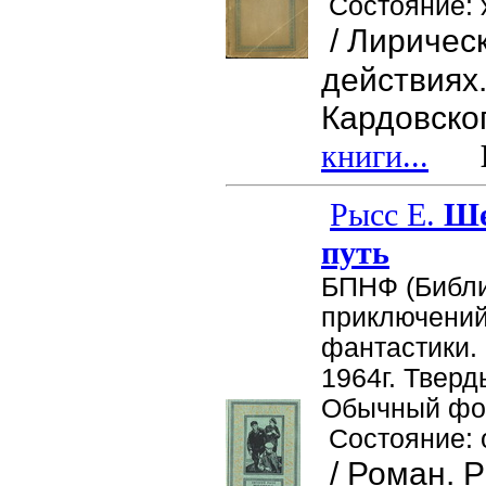
Состояние:
/ Лиричес
действиях.
Кардовског
книги...
Це
Рысс Е.
Ше
путь
БПНФ (Библ
приключений
фантастики. 
1964г. Тверд
Обычный фор
Состояние: 
/ Роман. Р