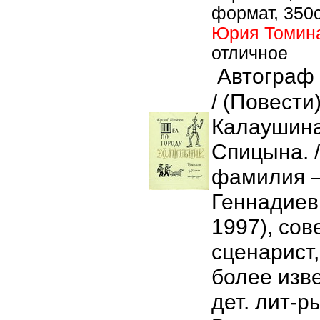
формат, 350с
Юрия Томин
отличное
Автограф
/ (Повести)
Калаушина
Спицына. /
фамилия –
Геннадиев
1997), сов
сценарист,
более изв
дет. лит-р