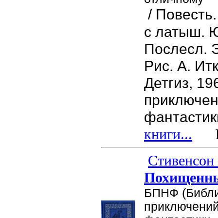
/ Повесть.
с латыш. 
Послесл. Э
Рис. А. Итк
Детгиз, 19
приключен
фантастик
книги...
Це
Стивенсон 
Похищенны
БПНФ (Библ
приключений