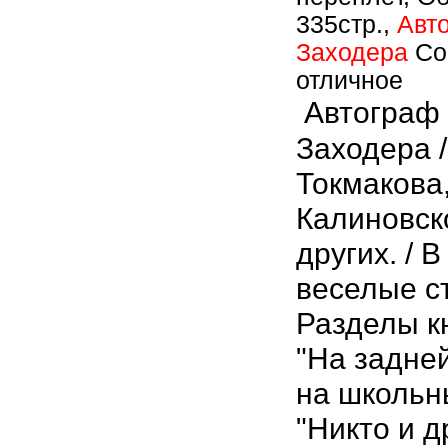
335стр.,
Авт
Заходера
Со
отличное
Автограф
Заходера /
Токмакова,
Калиновско
других. / В
веселые ст
Разделы кн
"На задней
на школьн
"Никто и д