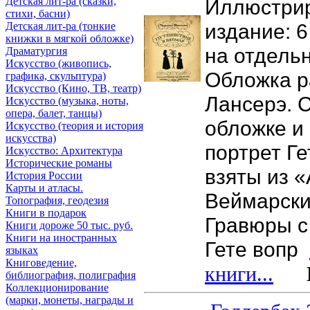
Иллюстри
Детская лит-ра (сказки,
стихи, басни)
издание: 
Детская лит-ра (тонкие
книжки в мягкой обложке)
на отдель
Драматургия
Искусствo (живопись,
Обложка р
графика, скульптура)
Искусствo (Кино, ТВ, театр)
Лансерэ. 
Искусствo (музыка, ноты,
опера, балет, танцы)
обложке и
Искусствo (теория и история
искусства)
портрет Г
Искусство: Архитектура
Исторические романы
взяты из 
История России
Карты и атласы.
Веймарски
Топография, геодезия
Книги в подарок
Гравюры с
Книги дороже 50 тыс. руб.
Книги на иностранных
Гете вопр
языках
Книговедение,
книги...
Це
библиография, полиграфия
Коллекционирование
(марки, монеты, награды и