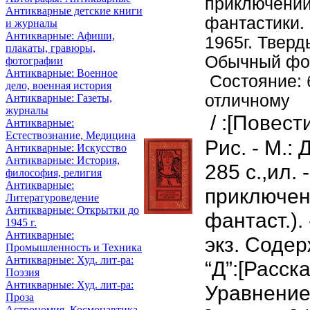
приключений
Антикварные детские книги
фантастики. 
и журналы
Антикварные: Афиши,
1965г. Тверд
плакаты, гравюры,
Обычный фор
фотографии
Антикварные: Военное
Состояние: 
дело, военная история
отличному
Антикварные: Газеты,
журналы
/ :[Повест
Антикварные:
Естествознание, Медицина
Рис. - М.: Д
Антикварные: Искусство
Антикварные: История,
285 с.,ил. 
философия, религия
Антикварные:
приключен
Литературоведение
Антикварные: Открытки до
фантаст.). 
1945 г.
Антикварные:
экз. Содер
Промышленность и Техника
Антикварные: Худ. лит-ра:
“Д”:[Расска
Поэзия
Антикварные: Худ. лит-ра:
Уравнение
Проза
Астрономия, Космонавтика