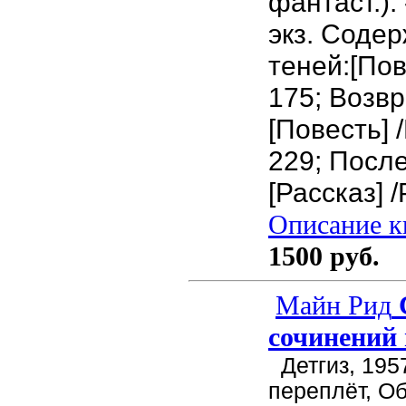
фантаст.). 
экз. Содер
теней:[Пов
175; Возв
[Повесть] 
229; Посл
[Рассказ] 
Описание кн
1500 руб.
Майн Рид
сочинений 
Детгиз, 195
переплёт, О