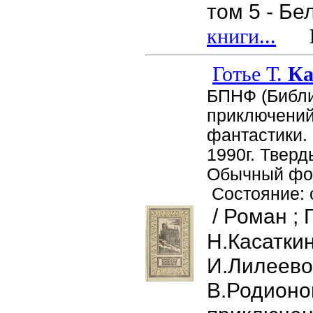
том 5 - Бе
книги...
Це
Готье Т.
Ка
БПНФ (Библ
приключений
фантастики. 
1990г. Тверд
Обычный фор
Состояние: 
/ Роман ; 
Н.Касаткин
И.Лилеево
В.Родионов