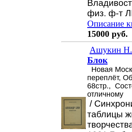
Владивост
физ. ф-т Л
Описание кн
15000 руб.
Ашукин Н
Блок
Новая Москв
переплёт, О
68стр.,
Сост
отличному
/ Синхрон
таблицы ж
творчества