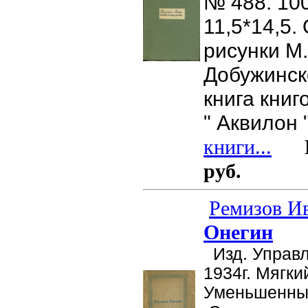
№ 488. 1000
11,5*14,5
рисунки М.
Добужинск
книга книг
" Аквилон "
книги...
Це
руб.
Ремизов Ив
Онегин
Изд. Управл
1934г. Мягки
Уменьшенный