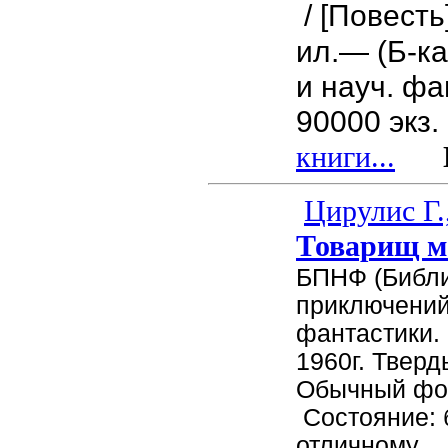
/ [Повесть
ил.— (Б-к
и науч. фа
90000 экз.
книги...
Це
Цирулис Г.
Товарищ м
БПНФ (Библ
приключений
фантастики.
1960г. Тверд
Обычный фор
Состояние: 
отличному