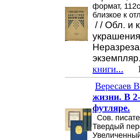
формат, 112с
близкое к от
/ / Обл. и 
украшения
Неразрез
экземпляр
книги...
Це
Вересаев В
жизни. В 2
футляре.
Сов. писател
Твердый пер
Увеличенный