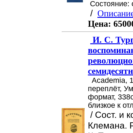
Состояние: 
/
Описание
Цена:
6500
И. С. Тур
воспомина
революцио
семидесят
Academia, 1
переплёт, У
формат, 338с
близкое к от
/ Сост. и 
Клемана. Р