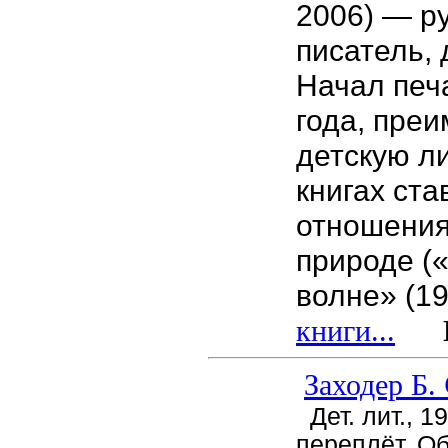
2006) — р
писатель, 
Начал печ
года, пре
детскую ли
книгах ста
отношения
природе (
волне» (1
книги...
Це
Заходер Б.
Дет. лит., 1
переплёт, О