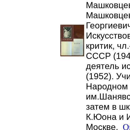
Машковцев
Машковце
Георгиевич
Искусствов
критик, чл
СССР (1947
деятель и
(1952). Уч
Народном 
им.Шанявск
затем в ш
К.Юона и 
Москве.
О