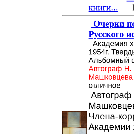
книги...
Це
Очерки по
Русского и
Академия х
1954г. Тверд
Альбомный ф
Автограф Н.
Машковцев
отличное
Автограф 
Машковцев
Члена-кор
Академии 