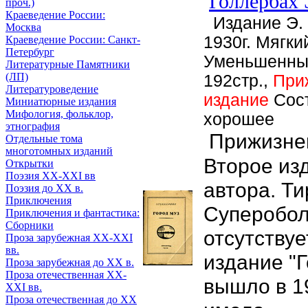
Голлербах 
проч.)
Краеведение России:
Издание Э. 
Москва
1930г. Мягки
Краеведение России: Санкт-
Петербург
Уменьшенны
Литературные Памятники
(ЛП)
192стр.,
При
Литературоведение
издание
Сос
Миниатюрные издания
Мифология, фольклор,
хорошее
этнография
Прижизнен
Отдельные тома
многотомных изданий
Второе из
Открытки
Поэзия XX-XXI вв
автора. Ти
Поэзия до XX в.
Приключения
Суперобо
Приключения и фантастика:
Сборники
отсутствуе
Проза зарубежная XX-XXI
вв.
издание "Г
Проза зарубежная до XX в.
Проза отечественная XX-
вышло в 19
XXI вв.
Проза отечественная до XX