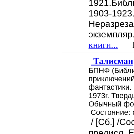
1921.Библ
1903-1923
Неразрез
экземпляр
книги...
Це
Талисман
БПНФ (Библ
приключений
фантастики. 
1973г. Тверд
Обычный фор
Состояние: 
/ [Сб.] /Сос
предисл. 