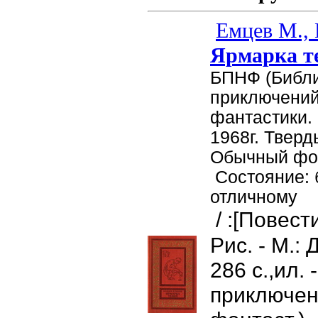
Емцев М., 
Ярмарка т
БПНФ (Библ
приключений
фантастики. 
1968г. Тверд
Обычный фор
Состояние: 
отличному
/ :[Повест
Рис. - М.: Д
286 с.,ил. 
приключен