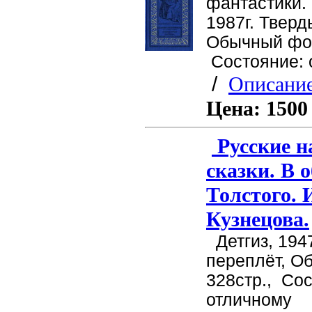
фантастики. 
1987г. Тверд
Обычный фор
Состояние: 
/
Описание
Цена:
1500
Русские н
сказки. В 
Толстого. 
Кузнецова.
Детгиз, 194
переплёт, О
328стр.,
Сос
отличному