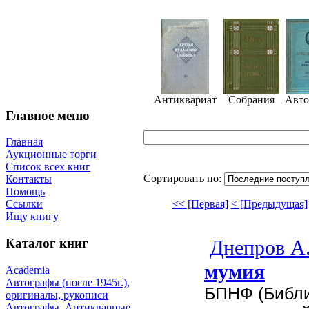
Антиквариат
Собрания
Авто
Главное меню
Главная
Аукционные торги
Список всех книг
Сортировать по:
Контакты
Помощь
<< [Первая]
< [Предыдущая]
Ссылки
Ищу книгу
Днепров А
Каталог книг
мумия
Academia
Автографы (после 1945г.),
БПНФ (Библ
оригиналы, рукописи
Автографы. Антикварные