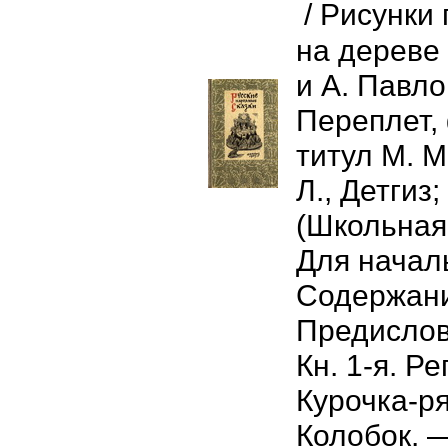
/ Рисунки
на дереве
и А. Павл
Переплет,
титул М. 
Л., Детгиз;
(Школьная
Для началь
Содержан
Предислови
Кн. 1-я. Р
Курочка-р
Колобок. 