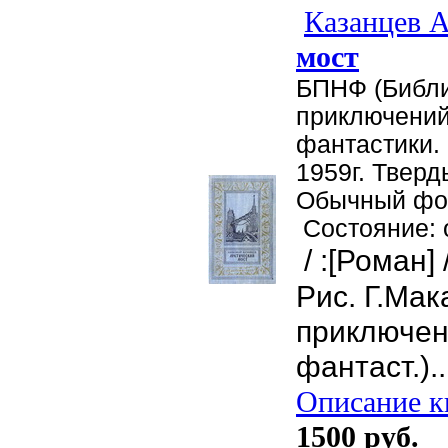
Казанцев А
мост
БПНФ (Библ
приключений
фантастики.
1959г. Тверд
Обычный фор
Состояние:
/ :[Роман]
Рис. Г.Мак
приключен
фантаст.)..
Описание кн
1500 руб.