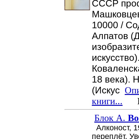
СССР проф
Машковцев
10000 / Со
Алпатов (
изобразит
искусство)
Коваленск
18 века). 
(Искус
Оп
книги...
Це
Блок А.
Во
Алконост, 1
переплёт, У