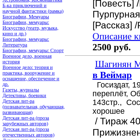
[Повесть] 
Б-ка приключений и
научной фантастики (рамка)
Пурпурная
Биографии, Мемуары
[Рассказ] 
Биографии, мемуары:
Искусство (театр, музыка,
Описание кн
кино и др.)
Биографии, мемуары:
2500 руб.
Литература
Биографии, мемуары: Спорт
Военное дело, военная
Шагинян М
история
Военное дело: теория и
в Веймар
практика, вооружение и
оснащение, обеспечение и
Госиздат, 19
др.
Газеты, журналы
переплёт, О
Детективы, боевики
143стр.,
Сос
Детская лит-ра
(познавательная, обучающая,
хорошее
развивающая)
Детская лит-ра (проза
/ Тираж 40
зарубежных авторов)
Детская лит-ра (проза
Прижизнен
отечественных авторов)