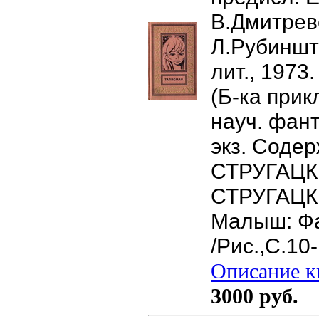
В.Дмитревс
Л.Рубинште
лит., 1973. 
(Б-ка при
науч. фант
экз. Содер
СТРУГАЦК
СТРУГАЦК
Малыш: Фа
/Рис.,С.10
Описание кн
3000 руб.