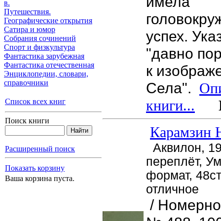
имела
в.
Путешествия.
головокру
Географические открытия
Сатира и юмор
успех. Ука
Собрания сочинений
Спорт и физкультура
"давно пор
Фантастика зарубежная
Фантастика отечественная
к изображ
Энциклопедии, cловари,
справочники
Села".
Оп
книги...
Це
Список всех книг
Поиск книги
Карамзин 
Аквилон, 19
Расширенный поиск
переплёт, У
Показать корзину
формат, 48ст
Ваша корзина пуста.
отличное
/ Номерно