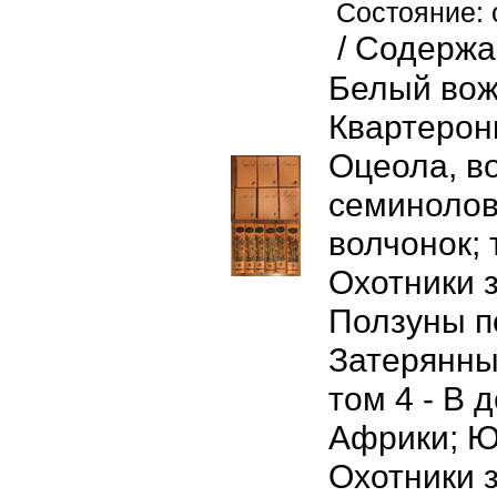
Состояние:
/ Содержа
Белый вож
Квартеронк
Оцеола, в
семинолов
волчонок; 
Охотники 
Ползуны п
Затерянны
том 4 - В
Африки; Ю
Охотники 