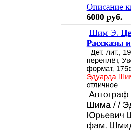
Описание кн
6000 руб.
Шим Э.
Цв
Рассказы и
Дет. лит., 1
переплёт, У
формат, 175с
Эдуарда Ш
отличное
Автограф
Шима / / Э
Юрьевич Ш
фам. Шмид