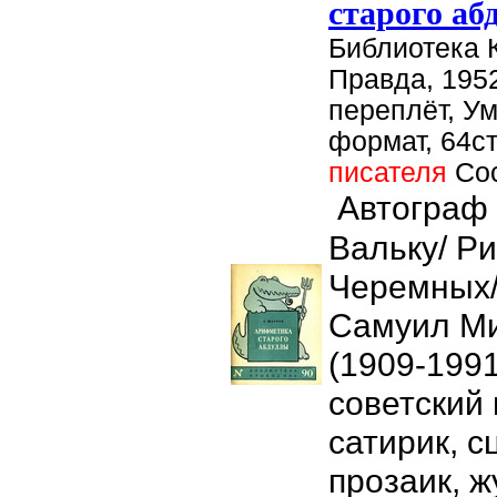
старого аб
Библиотека 
Правда, 1952
переплёт, У
формат, 64ст
писателя
Со
Автограф 
Вальку/ Ри
Черемных/
Самуил М
(1909-199
советский 
сатирик, с
прозаик, ж