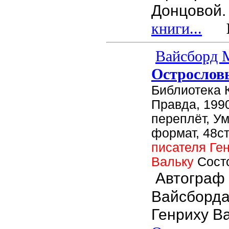
Донцовой.
книги...
Це
Вайсборд 
Острослов
Библиотека 
Правда, 1990
переплёт, У
формат, 48ст
писателя Ге
Вальку
Сост
Автограф
Вайсборда
Генриху Ва