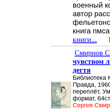
военный к
автор расс
фельетоно
книга пмса
книги...
Це
Смирнов С.
чувством л
дегтя
Библиотека 
Правда, 1960
переплёт, У
формат, 64ст
Сергея Сми