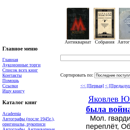
Антиквариат
Собрания
Авто
Главное меню
Главная
Аукционные торги
Список всех книг
Сортировать по:
Контакты
Помощь
<< [Первая]
< [Предыду
Ссылки
Ищу книгу
Яковлев Ю
Каталог книг
была войн
Academia
Мол. гвардия
Автографы (после 1945г.),
оригиналы, рукописи
переплёт, О
Автографы. Антикварные