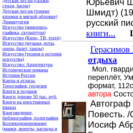
Юрьевич Ш
Детская лит-ра (сказки,
стихи, басни)
Шмидт) (19
Детская лит-ра (тонкие
книжки в мягкой обложке)
русский пи
Драматургия
Искусствo (живопись,
книги...
Це
графика, скульптура)
Искусствo (Кино, ТВ, театр)
Искусствo (музыка, ноты,
Герасимов 
опера, балет, танцы)
Искусствo (теория и история
отдыха
искусства)
Искусство: Архитектура
Мол. гварди
Исторические романы
История России
переплёт, У
Карты и атласы.
формат, 112с
Топография, геодезия
Книги в подарок
автора
Состо
Книги дороже 50 тыс. руб.
Автограф 
Книги на иностранных
языках
Повесть. /
Книговедение,
библиография, полиграфия
Иосиф Аб
Коллекционирование
(марки, монеты, награды и