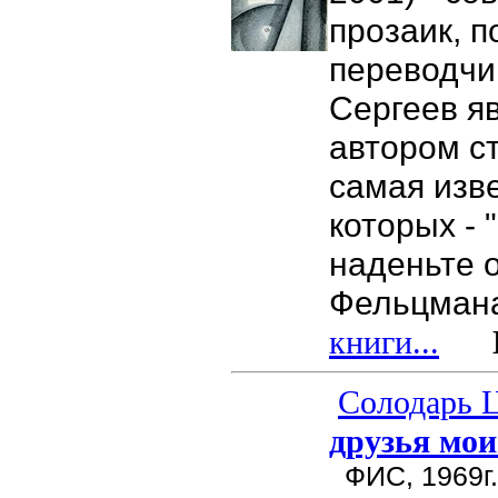
прозаик, п
переводчи
Сергеев я
автором ст
самая изв
которых - 
наденьте 
Фельцман
книги...
Це
Солодарь 
друзья мо
ФИС, 1969г.