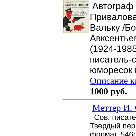
Автограф
Привалова
Вальку /Б
Авксентье
(1924-1985
писатель-с
юморесок и
Описание кн
1000 руб.
Меттер И.
Сов. писател
Твердый пер
формат, 546с