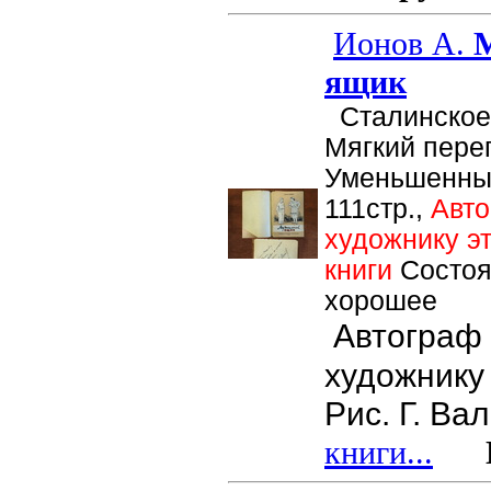
Ионов А.
М
ящик
Сталинское о
Мягкий пере
Уменьшенны
111стр.,
Авто
художнику э
книги
Состоя
хорошее
Автограф 
художнику 
Рис. Г. Ва
книги...
Це