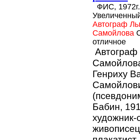
ФИС, 1972г.
Увеличенный
Автограф Ль
Самойлова
отличное
Автограф
Самойлова
Генриху Ва
Самойлов
(псевдони
Бабин, 191
художник-с
живописец
плакатист,