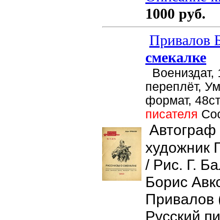
1000 руб.
Привалов Б
смекалке
Воениздат, 
переплёт, У
формат, 48ст
писателя
Со
Автограф 
художник 
/ Рис. Г. Б
Борис Авк
Привалов 
Русский пи