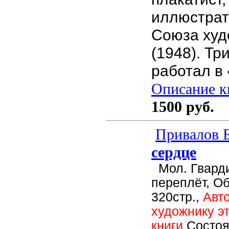
иллюстрат
Союза ху
(1948). Тр
работал в
Описание кн
1500 руб.
Привалов Б
сердце
Мол. Гварди
переплёт, О
320стр.,
Авт
художнику э
книги
Состоя