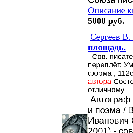
Описание кн
5000 руб.
Сергеев В.
площадь.
Сов. писател
переплёт, У
формат, 112с
автора
Состо
отличному
Автограф 
и поэма /
Иванович 
2001) - со