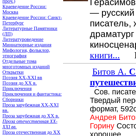
Герасимов
проч.)
Краеведение России:
— русский
Москва
Краеведение России: Санкт-
писатель, 
Петербург
Литературные Памятники
драматург
(ЛП)
Литературоведение
киносцена
Миниатюрные издания
Мифология, фольклор,
книги...
Це
этнография
Отдельные тома
многотомных изданий
Битов А.
С
Открытки
Поэзия XX-XXI вв
путешеств
Поэзия до XX в.
Приключения
Сов. писател
Приключения и фантастика:
Твердый пер
Сборники
Проза зарубежная XX-XXI
формат, 592с
вв.
Андрея Бито
Проза зарубежная до XX в.
Проза отечественная XX-
Горину
Сост
XXI вв.
Проза отечественная до XX
хорошее