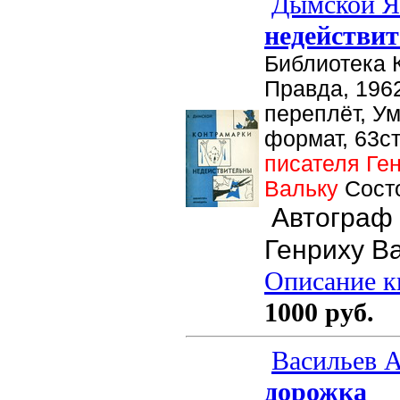
Дымской Я
недействи
Библиотека 
Правда, 1962
переплёт, У
формат, 63ст
писателя Ге
Вальку
Сост
Автограф 
Генриху Ва
Описание кн
1000 руб.
Васильев А
дорожка