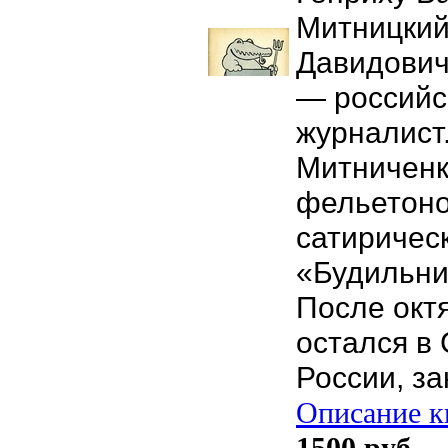
Митницкий
Давидович
— российс
журналист
Митниченк
фельетоно
сатиричес
«Будильник
После октя
остался в
России, з
Описание кн
1500 руб.