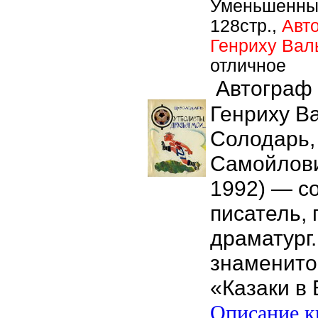
Уменьшенны
128стр.,
Авт
Генриху Вал
отличное
Автограф 
Генриху Ва
Солодарь,
Самойлови
1992) — с
писатель, 
драматург.
знаменито
«Казаки в
Описание кн