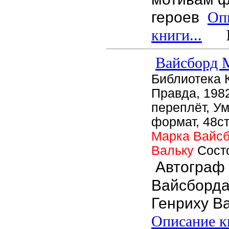
героев
Оп
книги...
Це
Вайсборд 
Библиотека 
Правда, 1982
переплёт, У
формат, 48ст
Марка Вайсб
Вальку
Сост
Автограф
Вайсборда
Генриху Ва
Описание кн