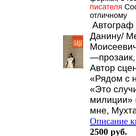
писателя
Сос
отличному
Автограф 
Данину/ М
Моисеевич
—прозаик,
Автор сце
«Рядом с н
«Это случ
милиции» (
мне, Мухта
Описание кн
2500 руб.