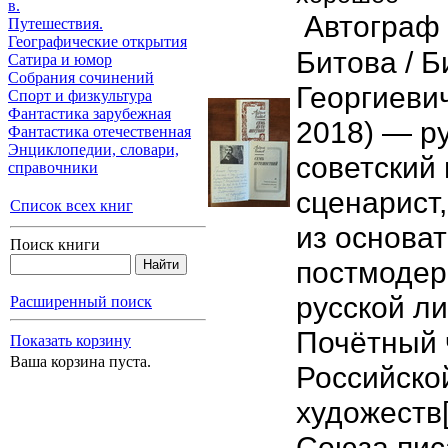
в.
Автограф
Путешествия.
Географические открытия
Битова / Б
Сатира и юмор
Собрания сочинений
Георгиеви
Спорт и физкультура
Фантастика зарубежная
2018) — р
Фантастика отечественная
Энциклопедии, cловари,
советский 
справочники
сценарист,
Список всех книг
из основа
Поиск книги
постмодер
русской ли
Расширенный поиск
Почётный 
Показать корзину
Ваша корзина пуста.
Российско
художеств[
Союза пис