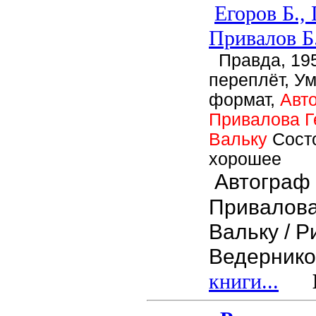
Егоров Б.,
Привалов Б
Правда, 195
переплёт, У
формат,
Авт
Привалова Г
Вальку
Сост
хорошее
Автограф
Привалова
Вальку / Р
Ведернико
книги...
Це