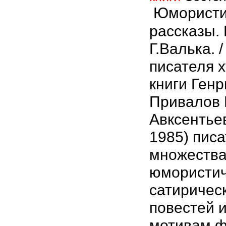
Юмористи
рассказы.
Г.Валька. 
писателя 
книги Генр
Привалов 
Авксентье
1985) писа
множеств
юмористич
сатирическ
повестей и
мотивам 