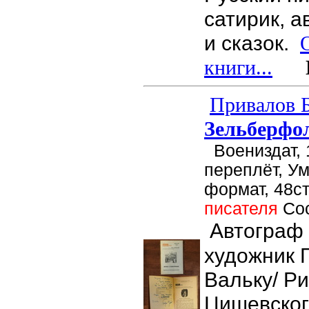
сатирик, 
и сказок.
книги...
Це
Привалов Б
Зельберфо
Воениздат, 
переплёт, У
формат, 48ст
писателя
Со
Автограф 
художник 
Вальку/ Ри
Цишевског