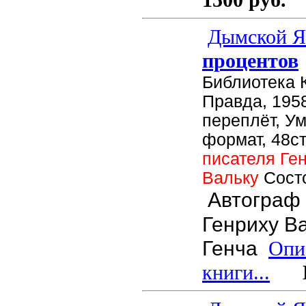
Дымской Я
процентов
Библиотека 
Правда, 1958
переплёт, У
формат, 48ст
писателя Ге
Вальку
Сост
Автограф 
Генриху Ва
Генча
Опи
книги...
Це