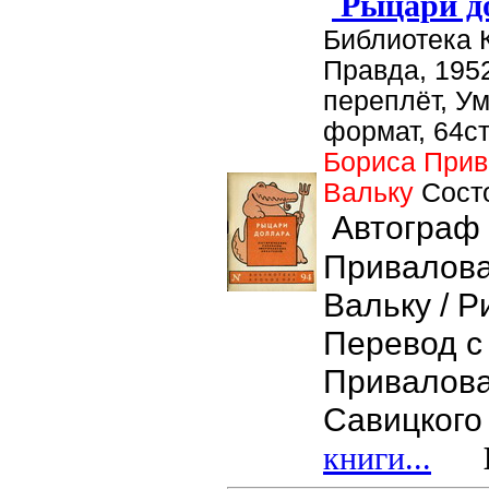
Рыцари д
Библиотека 
Правда, 1952
переплёт, У
формат, 64ст
Бориса Прив
Вальку
Сост
Автограф
Привалова
Вальку / Р
Перевод с 
Привалова
Савицкого
книги...
Це