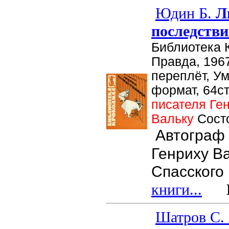
Юдин Б.
Лю
последств
Библиотека 
Правда, 1967
переплёт, У
формат, 64ст
писателя Ге
Вальку
Сост
Автограф 
Генриху Ва
Спасского
книги...
Це
Шатров С.