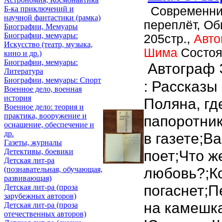
Современник
Б-ка приключений и
научной фантастики (рамка)
переплёт, О
Биографии, Мемуары
Биографии, мемуары:
205стр.,
Авто
Искусство (театр, музыка,
Шима
Состоя
кино и др.)
Биографии, мемуары:
Автограф 
Литература
Биографии, мемуары: Спорт
: Рассказы 
Военное дело, военная
история
Поляна, гд
Военное дело: теория и
практика, вооружение и
папоротник
оснащение, обеспечение и
др.
в газете;В
Газеты, журналы
поет;Что же
Детективы, боевики
Детская лит-ра
любовь?;К
(познавательная, обучающая,
развивающая)
погаснет;
Детская лит-ра (проза
зарубежных авторов)
на камешка
Детская лит-ра (проза
отечественных авторов)