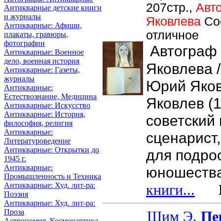
207стр.,
Авт
Антикварные детские книги
и журналы
Яковлева
Со
Антикварные: Афиши,
отличное
плакаты, гравюры,
фотографии
Автограф
Антикварные: Военное
дело, военная история
Яковлева /
Антикварные: Газеты,
журналы
Юрий Яко
Антикварные:
Естествознание, Медицина
Яковлев (1
Антикварные: Искусство
Антикварные: История,
советский 
философия, религия
Антикварные:
сценарист,
Литературоведение
Антикварные: Открытки до
для подро
1945 г.
Антикварные:
юношества
Промышленность и Техника
Антикварные: Худ. лит-ра:
книги...
Це
Поэзия
Антикварные: Худ. лит-ра:
Проза
Шим Э.
Пе
Астрономия, Космонавтика