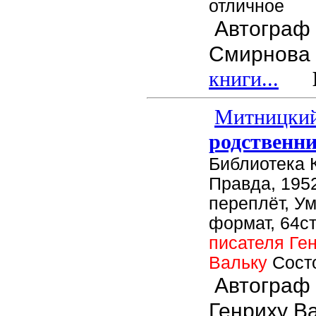
отличное
Автограф
Смирнова 
книги...
Це
Митницкий
родственн
Библиотека 
Правда, 1952
переплёт, У
формат, 64ст
писателя Ге
Вальку
Сост
Автограф 
Генриху Ва