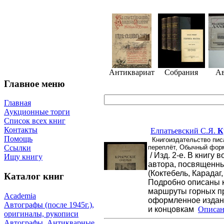
Антиквариат
Собрания
А
Главное меню
Главная
Аукционные торги
Список всех книг
Контакты
Елпатьевский С.Я.
К
Помощь
Книгоиздательство писа
переплёт, Обычный форм
Ссылки
/ Изд. 2-е. В книгу
Ищу книгу
автора, посвященн
(Коктебель, Карадаг
Каталог книг
Подробно описаны 
маршруты горных пр
Academia
оформленное издани
Автографы (после 1945г.),
и концовкам
Описан
оригиналы, рукописи
Автографы. Антикварные