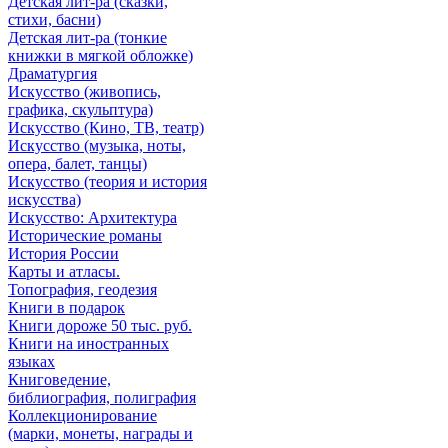
Детская лит-ра (сказки,
стихи, басни)
Детская лит-ра (тонкие
книжки в мягкой обложке)
Драматургия
Искусствo (живопись,
графика, скульптура)
Искусствo (Кино, ТВ, театр)
Искусствo (музыка, ноты,
опера, балет, танцы)
Искусствo (теория и история
искусства)
Искусство: Архитектура
Исторические романы
История России
Карты и атласы.
Топография, геодезия
Книги в подарок
Книги дороже 50 тыс. руб.
Книги на иностранных
языках
Книговедение,
библиография, полиграфия
Коллекционирование
(марки, монеты, награды и