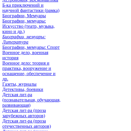
Б-ка приключений и
научной фантастики (рамка)
Биографии, Мемуары
Биографии, мемуары:
Искусство (театр, музыка,
кино и др.)
Биографии, мемуары:
Литература
Биографии, мемуары: Спорт
Военное дело, военная
история
Военное дело: теория и
практика, вооружение и
оснащение, обеспечение и
др.
Газеты, журналы
Детективы, боевики
Детская лит-ра
(познавательная, обучающая,
развивающая)
Детская лит-ра (проза
зарубежных авторов)
Детская лит-ра (проза
отечественных авторов)