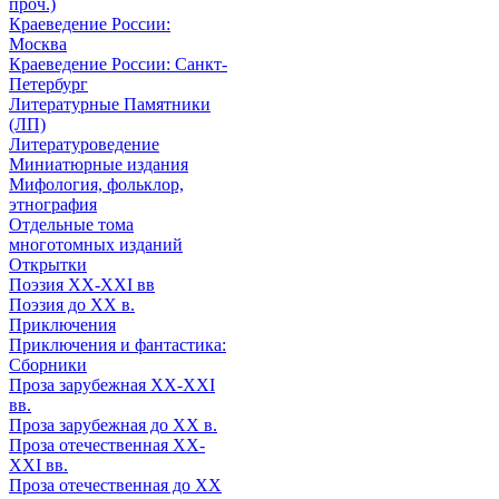
проч.)
Краеведение России:
Москва
Краеведение России: Санкт-
Петербург
Литературные Памятники
(ЛП)
Литературоведение
Миниатюрные издания
Мифология, фольклор,
этнография
Отдельные тома
многотомных изданий
Открытки
Поэзия XX-XXI вв
Поэзия до XX в.
Приключения
Приключения и фантастика:
Сборники
Проза зарубежная XX-XXI
вв.
Проза зарубежная до XX в.
Проза отечественная XX-
XXI вв.
Проза отечественная до XX