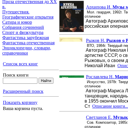
Проза отечественная до XX
в.
Архипова И.
Музы 
Путешествия.
Мол. гвардия, 1992г. Т
отличное
Географические открытия
Автограф Архиповой
Сатира и юмор
российская оперная
Собрания сочинений
Спорт и физкультура
Фантастика зарубежная
Рыжов Н.
Рыжов о 
Фантастика отечественная
ВТО, 1984г. Твердый пе
Энциклопедии, cловари,
Автограф Николая 
справочники
артистке СССР, о с
Рыжовых, о своем д
Список всех книг
Николай Иван
Опис
Поиск книги
Рославлева Н.
Марис
Искусство, 1978г. Твер
отличное
Автограф Мариса Л
Расширенный поиск
танцовщик, народны
в 1955 окончил Мос
Показать корзину
Ст
Описание книги..
Ваша корзина пуста.
Светланов Е.
Музыка
Сов. Композитор, 1985г
отличное