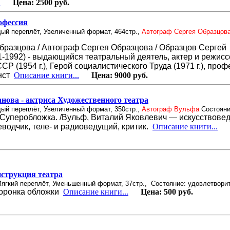
.
Цена:
2500 руб.
офессия
дый переплёт, Увеличенный формат, 464стр.,
Автограф Сергея Образцов
бразцова / Автограф Сергея Образцова / Образцов Сергей
-1992) - выдающийся театральный деятель, актер и режисс
Р (1954 г.), Герой социалистического Труда (1971 г.), про
нст
Описание книги...
Цена:
9000 руб.
анова - актриса Художественного театра
дый переплёт, Увеличенный формат, 350стр.,
Автограф Вульфа
Состояни
Суперобложка. /Вульф, Виталий Яковлевич — искусствовед
водчик, теле- и радиоведущий, критик.
Описание книги...
Ц
струкция театра
Мягкий переплёт, Уменьшенный формат, 37стр.,
Состояние: удовлетвори
торонка обложки
Описание книги...
Цена:
500 руб.