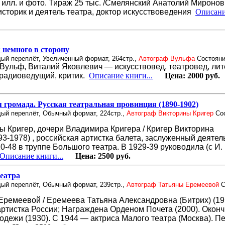
С илл. и фото. Тираж 25 тыс. /Смелянский Анатолий Миронови
историк и деятель театра, доктор искусствоведения
Описани
 немного в сторону
дый переплёт, Увеличенный формат, 264стр.,
Автограф Вульфа
Состояни
Вульф, Виталий Яковлевич — искусствовед, театровед, лит
 радиоведущий, критик.
Описание книги...
Цена:
2000 руб.
 громада. Русская театральная провинция (1890-1902)
дый переплёт, Обычный формат, 224стр.,
Автограф Викторины Кригер
Со
 Кригер, дочери Владимира Кригера / Кригер Викторина
3-1978) , российская артистка балета, заслуженный деятел
10-48 в труппе Большого театра. В 1929-39 руководила (с И.
Описание книги...
Цена:
2500 руб.
еатра
дый переплёт, Обычный формат, 239стр.,
Автограф Татьяны Еремеевой
С
ремеевой / Еремеева Татьяна Александровна (Битрих) (19
артистка России; Награждена Орденом Почета (2000). Окон
одежи (1930). С 1944 — актриса Малого театра (Москва). П