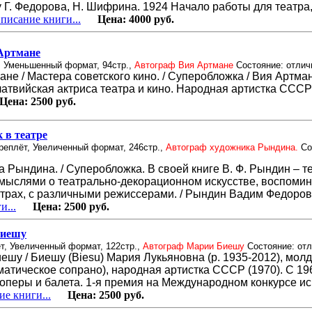
у Г. Федорова, Н. Шифрина. 1924 Начало работы для театра
писание книги...
Цена:
4000 руб.
Артмане
, Уменьшенный формат, 94стр.,
Автограф Вия Артмане
Состояние: отлич
не / Мастера советского кино. / Суперобложка / Вия Артман
 латвийская актриса театра и кино. Народная артистка СССР 
ена:
2500 руб.
 в театре
реплёт, Увеличенный формат, 246стр.,
Автограф художника Рындина.
Со
 Рындина. / Суперобложка. В своей книге В. Ф. Рындин – 
 мыслями о театрально-декорационном искусстве, воспоми
атрах, с различными режиссерами. / Рындин Вадим Федоров
и...
Цена:
2500 руб.
иешу
т, Увеличенный формат, 122стр.,
Автограф Марии Биешу
Состояние: от
шу / Биешу (Biesu) Мария Лукьяновна (р. 1935-2012), мол
матическое сопрано), народная артистка СССР (1970). С 19
оперы и балета. 1-я премия на Международном конкурсе и
е книги...
Цена:
2500 руб.