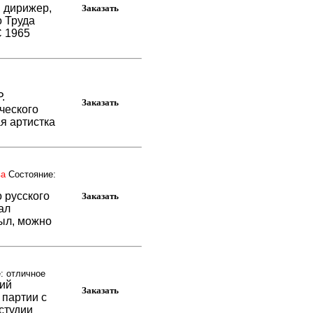
й дирижер,
о Труда
С 1965
.
ческого
ая артистка
ва
Состояние:
 русского
ал
был, можно
: отличное
ий
 партии с
студии