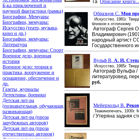
Та
Описание книги..
Б-ка приключений и
научной фантастики (рамка)
Образцов С.
Моя пр
Биографии, Мемуары
Искусство, 1981г. Твер
Биографии, мемуары:
близкое к отличному
Искусство (театр, музыка,
Автограф Сергея О
кино и др.)
Владимирович (1901
Биографии, мемуары:
народный артист ССС
Литература
Государственного и
Биографии, мемуары: Спорт
Военное дело, военная
Вульф В.
А. И. Степ
история
Искусство, 1985г. Твер
Военное дело: теория и
Автограф Вульфа / 
практика, вооружение и
литературовед, пере
оснащение, обеспечение и
руб.
др.
Газеты, журналы
Детективы, боевики
Детская лит-ра
Мейерхольд В.
Рекон
(познавательная, обучающая,
Теакинопечать, 1930г. 
развивающая)
/ Утеряна задняя с
Детская лит-ра (проза
зарубежных авторов)
Детская лит-ра (проза
отечественных авторов)