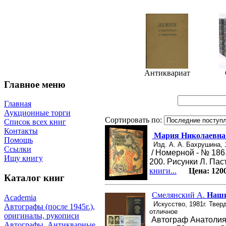
Антиквариат
Главное меню
Главная
Аукционные торги
Сортировать по:
Список всех книг
Контакты
Мария Николаевна
Помощь
Изд. А. А. Бахрушина, 
Ссылки
/ Номерной - № 186.
Ищу книгу
200. Рисунки Л. Пас
книги...
Цена:
120
Каталог книг
Смелянский А.
Наши
Academia
Искусство, 1981г. Твер
Автографы (после 1945г.),
отличное
оригиналы, рукописи
Автограф Анатолия 
Автографы. Антикварные