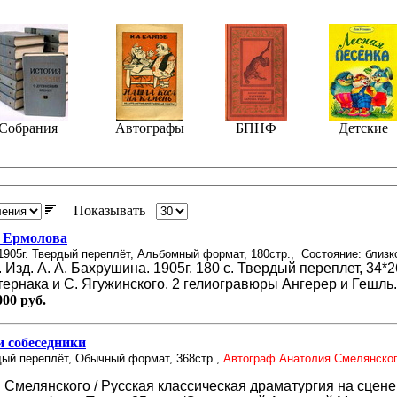
Собрания
Автографы
БПНФ
Детские
Показывать
 Ермолова
1905г. Твердый переплёт, Альбомный формат, 180стр.,
Состояние: близк
 Изд. А. А. Бахрушина. 1905г. 180 с. Твердый переплет, 34*
тернака и С. Ягужинского. 2 гелиогравюры Ангерер и Гешль.
000 руб.
 собеседники
дый переплёт, Обычный формат, 368стр.,
Автограф Анатолия Смелянско
Смелянского / Русская классическая драматургия на сцене