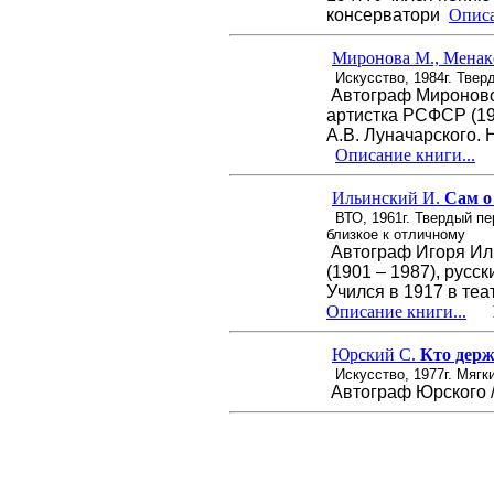
консерватори
Описа
Миронова М., Менак
Искусство, 1984г. Твер
Автограф Мироновой
артистка РСФСР (19
А.В. Луначарского. 
Описание книги...
Ц
Ильинский И.
Сам о 
ВТО, 1961г. Твердый пе
близкое к отличному
Автограф Игоря Иль
(1901 – 1987), русс
Учился в 1917 в те
Описание книги...
Ц
Юрский С.
Кто держ
Искусство, 1977г. Мягк
Автограф Юрского 