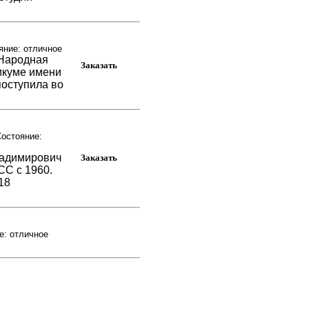
яние: отличное
 Народная
икуме имени
поступила во
остояние:
ладимирович
СС с 1960.
918
е: отличное