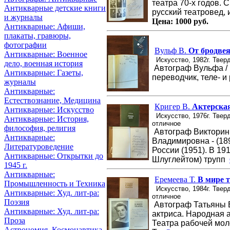
театра 70-х годов. 
Антикварные детские книги
русский театровед, 
и журналы
Цена:
1000 руб.
Антикварные: Афиши,
плакаты, гравюры,
фотографии
Вульф В.
От бродвея
Антикварные: Военное
Искусство, 1982г. Твер
дело, военная история
Автограф Вульфа / 
Антикварные: Газеты,
переводчик, теле- и
журналы
Антикварные:
Естествознание, Медицина
Кригер В.
Актерская
Антикварные: Искусство
Искусство, 1976г. Твер
Антикварные: История,
отличное
философия, религия
Автограф Викторины
Антикварные:
Владимировна - (189
Литературоведение
России (1951). В 19
Антикварные: Открытки до
Шлуглейтом) трупп
1945 г.
Антикварные:
Еремеева Т.
В мире т
Промышленность и Техника
Искусство, 1984г. Твер
Антикварные: Худ. лит-ра:
отличное
Поэзия
Автограф Татьяны Е
Антикварные: Худ. лит-ра:
актриса. Народная 
Проза
Театра рабочей мол
Астрономия, Космонавтика