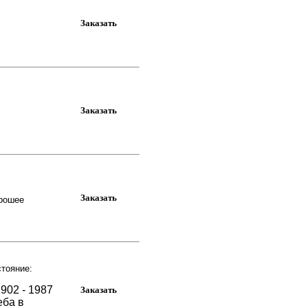
орошее
тояние:
902 - 1987
еба в