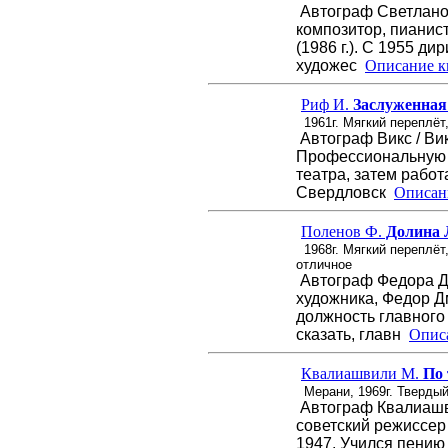
Автограф Светланов
композитор, пианист
(1986 г.). С 1955 д
художес
Описание кн
Риф И.
Заслуженная
1961г. Мягкий переплёт
Автограф Викс / Ви
Профессиональную д
театра, затем работ
Свердловск
Описани
Поленов Ф.
Долина Л
1968г. Мягкий переплёт
отличное
Автограф Федора Дм
художника, Федор Д
должность главного
сказать, главн
Описа
Квалиашвили М.
По 
Мерани, 1969г. Твердый
Автограф Квалиашв
советский режиссер 
1947. Учился пению 