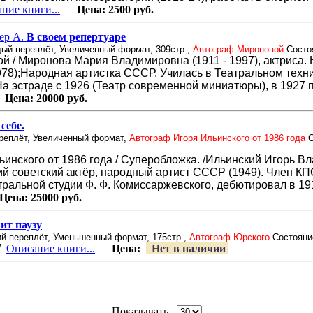
ние книги...
Цена:
2500 руб.
ер А.
В своем репертуаре
дый переплёт, Увеличенный формат, 309стр.,
Автограф Мироновой
Состо
 / Миронова Мария Владимировна (1911 - 1997), актриса.
78);Народная артистка СССР. Училась в Театральном техн
На эстраде с 1926 (Театр современной миниатюры), в 1927 
ена:
20000 руб.
себе.
реплёт, Увеличенный формат,
Автограф Игоря Ильинского от 1986 года
С
инского от 1986 года / Суперобложка. /Ильинский Игорь В
кий советский актёр, народный артист СССР (1949). Член КП
атральной студии Ф. Ф. Комиссаржевского, дебютировал в 1
ена:
25000 руб.
ит паузу
ий переплёт, Уменьшенный формат, 175стр.,
Автограф Юрского
Состояни
/
Описание книги...
Цена:
Нет в наличии
Показывать