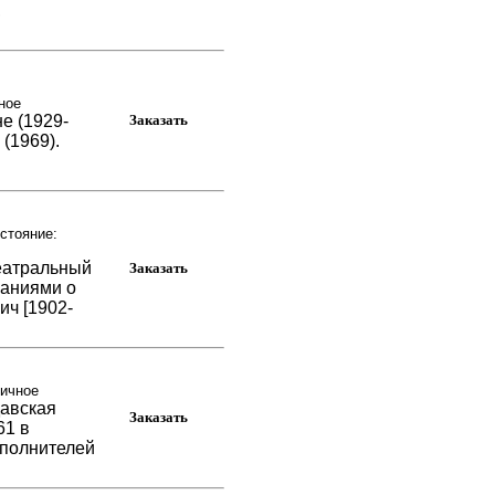
,
ное
е (1929-
(1969).
стояние:
театральный
наниями о
ич [1902-
личное
давская
61 в
сполнителей