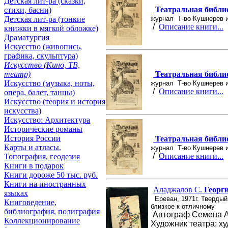
Детская лит-ра (сказки,
Театральная библио
стихи, басни)
журнал Т-во Кушнерев и
Детская лит-ра (тонкие
/
Описание книги...
книжки в мягкой обложке)
Драматургия
Искусствo (живопись,
графика, скульптура)
Искусствo (Кино, ТВ,
Театральная библио
театр)
Искусствo (музыка, ноты,
журнал Т-во Кушнерев и
/
Описание книги...
опера, балет, танцы)
Искусствo (теория и история
искусства)
Искусство: Архитектура
Исторические романы
История России
Театральная библио
Карты и атласы.
журнал Т-во Кушнерев и 
/
Описание книги...
Топография, геодезия
Книги в подарок
Книги дороже 50 тыс. руб.
Книги на иностранных
Аладжалов С.
Георг
языках
Ереван, 1971г. Твердый
Книговедение,
близкое к отличному
библиография, полиграфия
Автограф Семена А
Коллекционирование
Художник театра; ху