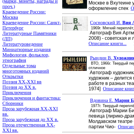
(марки, монеты, награды и
Москве в Вхутеине 
проч.)
оформление спек
О
Краеведение России:
Москва
Сосновский И.
Вия 
Краеведение России: Санкт-
Петербург
1969г. Мягкий переплёт
Автограф Вия Артма
Литературные Памятники
2008) - советская и
(ЛП)
Описание книги...
Ц
Литературоведение
Миниатюрные издания
Мифология, фольклор,
Рындин В.
Художник
этнография
ВТО, 1966г. Твердый пе
Отдельные тома
отличное
многотомных изданий
Автограф художника
Открытки
художник – делится
Поэзия XX-XXI вв
работе в разных те
Поэзия до XX в.
1974]
Описание книг
Приключения
Приключения и фантастика:
Вдовина Е.
Мария Б
Сборники
1977г. Твердый переплё
Проза зарубежная XX-XXI
Автограф Марии Бие
вв.
певица (лирико-дра
Проза зарубежная до XX в.
Молдавском театре 
Проза отечественная XX-
партии Чио-
Описани
XXI вв.