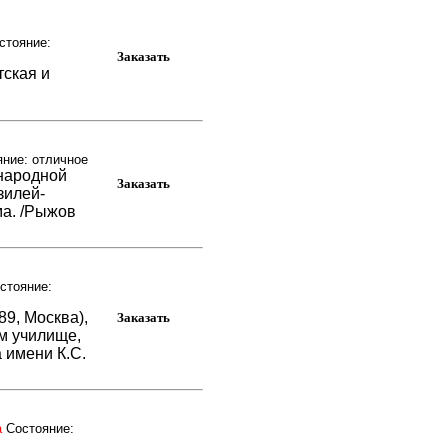
стояние:
тская и
яние: отличное
народной
зилей-
ма. /Рыжов
стояние:
9, Москва),
м училище,
 имени К.С.
а
Состояние: