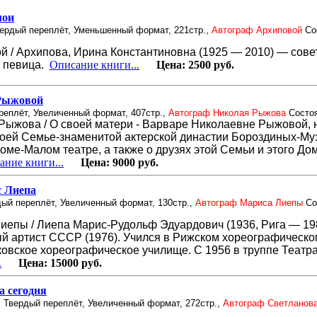
мои
вердый переплёт, Уменьшенный формат, 221стр.,
Автограф Архиповой
Со
 / Архипова, Ирина Константиновна (1925 — 2010) — сове
 певица.
Описание книги...
Цена:
2500 руб.
Рыжовой
реплёт, Увеличенный формат, 407стр.,
Автограф Николая Рыжова
Состо
Рыжова / О своей матери - Варваре Николаевне Рыжовой, 
воей Семье-знаменитой актерской династии Бороздиных-Му
оме-Малом театре, а также о друзях этой Семьи и этого До
ание книги...
Цена:
9000 руб.
 Лиепа
дый переплёт, Увеличенный формат, 130стр.,
Автограф Мариса Лиепы
Со
иепы / Лиепа Марис-Рудольф Эдуардович (1936, Рига — 198
й артист СССР (1976). Учился в Рижском хореографическо
ковское хореографическое училище. С 1956 в труппе Театра
.
Цена:
15000 руб.
 сегодня
. Твердый переплёт, Увеличенный формат, 272стр.,
Автограф Светланов