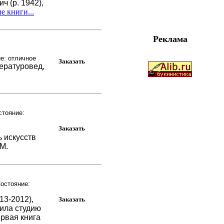
ч (р. 1942),
е книги...
Реклама
е: отличное
ературовед,
стояние:
ь искусств
 М.
остояние:
13-2012),
чила студию
ервая книга