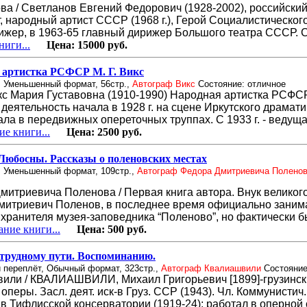
а / Светланов Евгений Федорович (1928-2002), российски
, народный артист СССР (1968 г.), Герой Социалистическог
ирижер, в 1963-65 главный дирижер Большого театра СССР. 
иги...
Цена:
15000 руб.
 артистка РСФСР М. Г. Викс
, Уменьшенный формат, 56стр.,
Автограф Викс
Состояние: отличное
кс Мария Густавовна (1910-1990) Народная артистка РСФСР
еятельность начала в 1928 г. на сцене Иркутского драмати
ала в передвижных опереточных труппах. С 1933 г. - ведущ
е книги...
Цена:
2500 руб.
юбосны. Рассказы о поленовских местах
, Уменьшенный формат, 109стр.,
Автограф Федора Дмитриевича Полено
итриевича Поленова / Первая книга автора. Внук великого
митриевич Поленов, в последнее время официально заним
 хранителя музея-заповедника “Поленово”, но фактически 
ние книги...
Цена:
500 руб.
трудному пути. Воспоминанию.
 переплёт, Обычный формат, 323стр.,
Автограф Квалиашвили
Состояние
или / КВАЛИАШВИЛИ, Михаил Григорьевич [1899]-грузинск
оперы. Засл. деят. иск-в Груз. ССР (1943). Чл. Коммунистич.
в Тифлисской консерватории (1919-24); работал в оперной 