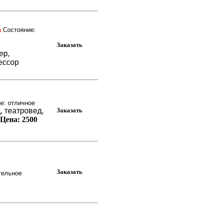
а
Состояние:
ер,
фессор
е: отличное
, театровед,
ена:
2500
тельное