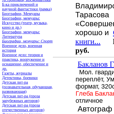
Владимир
Б-ка приключений и
научной фантастики (рамка)
Тарасова
Биографии, Мемуары
Биографии, мемуары:
«Соверше
Искусство (театр, музыка,
кино и др.)
хорошо и
Биографии, мемуары:
Литература
книги...
Це
Биографии, мемуары: Спорт
Военное дело, военная
руб.
история
Военное дело: теория и
практика, вооружение и
Бакланов Г
оснащение, обеспечение и
др.
Мол. гварди
Газеты, журналы
Детективы, боевики
переплёт, У
Детская лит-ра
формат, 320
(познавательная, обучающая,
развивающая)
Глеба Бакл
Детская лит-ра (проза
отличное
зарубежных авторов)
Детская лит-ра (проза
Автограф
отечественных авторов)