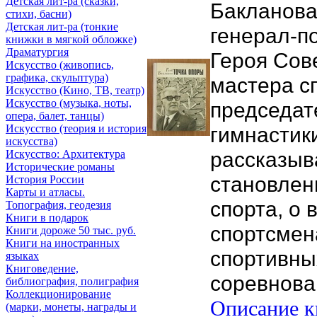
Детская лит-ра (сказки,
Бакланова 
стихи, басни)
Детская лит-ра (тонкие
генерал-п
книжки в мягкой обложке)
Драматургия
Героя Сов
Искусствo (живопись,
графика, скульптура)
мастера с
Искусствo (Кино, ТВ, театр)
Искусствo (музыка, ноты,
председат
опера, балет, танцы)
гимнастики
Искусствo (теория и история
искусства)
рассказыв
Искусство: Архитектура
Исторические романы
становлен
История России
Карты и атласы.
спорта, о
Топография, геодезия
Книги в подарок
спортсмен
Книги дороже 50 тыс. руб.
Книги на иностранных
спортивны
языках
Книговедение,
соревнова
библиография, полиграфия
Коллекционирование
Описание кн
(марки, монеты, награды и