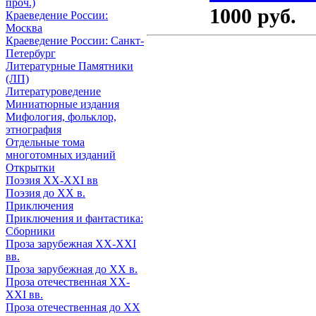
проч.)
1000 руб.
Краеведение России:
Москва
Краеведение России: Санкт-
Петербург
Литературные Памятники
(ЛП)
Литературоведение
Миниатюрные издания
Мифология, фольклор,
этнография
Отдельные тома
многотомных изданий
Открытки
Поэзия XX-XXI вв
Поэзия до XX в.
Приключения
Приключения и фантастика:
Сборники
Проза зарубежная XX-XXI
вв.
Проза зарубежная до XX в.
Проза отечественная XX-
XXI вв.
Проза отечественная до XX