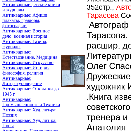
Антикварные детские книги
352стр.,
Авт
и журналы
Тарасова
Со
Антикварные: Афиши,
плакаты, гравюры,
Автограф
фотографии
Антикварные: Военное
Тарасова. 
дело, военная история
Антикварные: Газеты,
расшир. д
журналы
Антикварные:
Литератур
Естествознание, Медицина
Антикварные: Искусство
Олег Спас
Антикварные: История,
философия, религия
Дружески
Антикварные:
Литературоведение
художник 
Антикварные: Открытки до
.Книга изв
1945 г.
Антикварные:
советского
Промышленность и Техника
Антикварные: Худ. лит-ра:
тренера и 
Поэзия
Антикварные: Худ. лит-ра:
Анатолия
Проза
Астрономия, Космонавтика