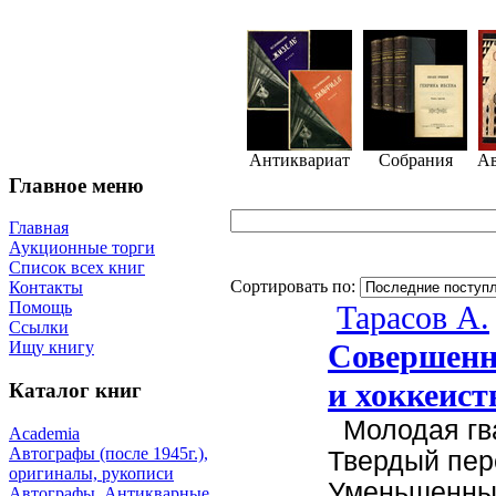
Антиквариат
Собрания
А
Главное меню
Главная
Аукционные торги
Список всех книг
Сортировать по:
Контакты
Помощь
Тарасов А.
Ссылки
Совершенн
Ищу книгу
и хоккеис
Каталог книг
Молодая гва
Academia
Автографы (после 1945г.),
Твердый пер
оригиналы, рукописи
Уменьшенны
Автографы. Антикварные