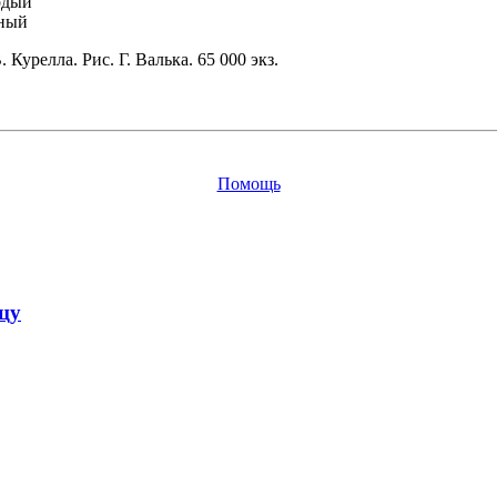
рдый
ный
В. Курелла. Рис. Г. Валька. 65 000 экз.
Помощь
цу