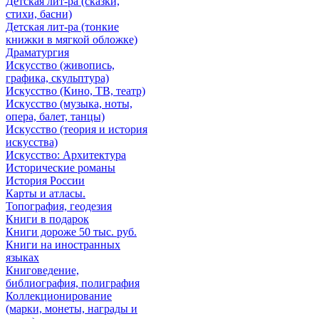
Детская лит-ра (сказки,
стихи, басни)
Детская лит-ра (тонкие
книжки в мягкой обложке)
Драматургия
Искусствo (живопись,
графика, скульптура)
Искусствo (Кино, ТВ, театр)
Искусствo (музыка, ноты,
опера, балет, танцы)
Искусствo (теория и история
искусства)
Искусство: Архитектура
Исторические романы
История России
Карты и атласы.
Топография, геодезия
Книги в подарок
Книги дороже 50 тыс. руб.
Книги на иностранных
языках
Книговедение,
библиография, полиграфия
Коллекционирование
(марки, монеты, награды и