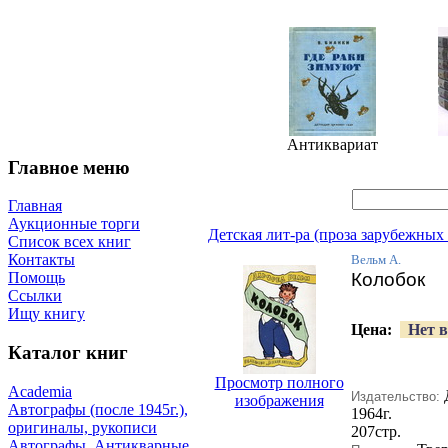
Антиквариат
Главное меню
Главная
Аукционные торги
Детская лит-ра (проза зарубежных
Список всех книг
Контакты
Вельм А.
Колобок
Помощь
Ссылки
Ищу книгу
Цена:
Нет в
Каталог книг
Просмотр полного
Academia
Издательство:
изображения
Автографы (после 1945г.),
1964г.
оригиналы, рукописи
207стр.
Автографы. Антикварные