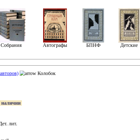
Собрания
Автографы
БПНФ
Детские
 авторов)
Колобок
 наличии
Дет. лит.