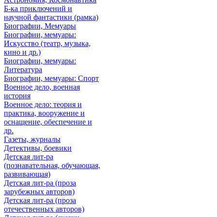
Б-ка приключений и
научной фантастики (рамка)
Биографии, Мемуары
Биографии, мемуары:
Искусство (театр, музыка,
кино и др.)
Биографии, мемуары:
Литература
Биографии, мемуары: Спорт
Военное дело, военная
история
Военное дело: теория и
практика, вооружение и
оснащение, обеспечение и
др.
Газеты, журналы
Детективы, боевики
Детская лит-ра
(познавательная, обучающая,
развивающая)
Детская лит-ра (проза
зарубежных авторов)
Детская лит-ра (проза
отечественных авторов)