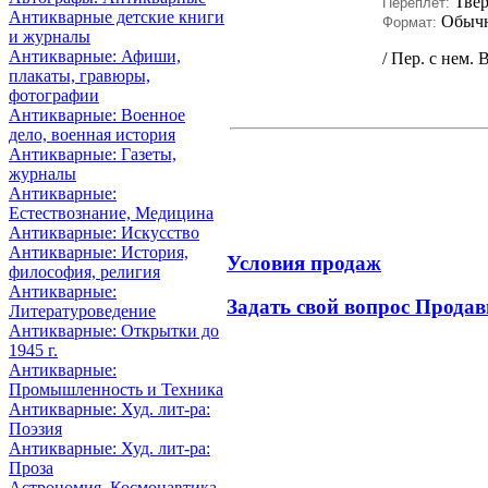
Тве
Переплет:
Антикварные детские книги
Обыч
Формат:
и журналы
Антикварные: Афиши,
/ Пер. с нем. 
плакаты, гравюры,
фотографии
Антикварные: Военное
дело, военная история
Антикварные: Газеты,
журналы
Антикварные:
Естествознание, Медицина
Антикварные: Искусство
Антикварные: История,
Условия продаж
философия, религия
Антикварные:
Задать свой вопрос Продав
Литературоведение
Антикварные: Открытки до
1945 г.
Антикварные:
Промышленность и Техника
Антикварные: Худ. лит-ра:
Поэзия
Антикварные: Худ. лит-ра:
Проза
Астрономия, Космонавтика