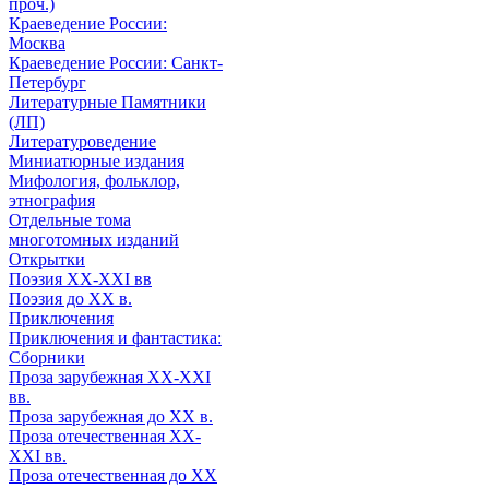
проч.)
Краеведение России:
Москва
Краеведение России: Санкт-
Петербург
Литературные Памятники
(ЛП)
Литературоведение
Миниатюрные издания
Мифология, фольклор,
этнография
Отдельные тома
многотомных изданий
Открытки
Поэзия XX-XXI вв
Поэзия до XX в.
Приключения
Приключения и фантастика:
Сборники
Проза зарубежная XX-XXI
вв.
Проза зарубежная до XX в.
Проза отечественная XX-
XXI вв.
Проза отечественная до XX