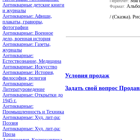
Мяг
Переплет:
Антикварные детские книги
Альб
Формат:
и журналы
Антикварные: Афиши,
/ (Сказка). Ри
плакаты, гравюры,
фотографии
Антикварные: Военное
дело, военная история
Антикварные: Газеты,
журналы
Антикварные:
Естествознание, Медицина
Антикварные: Искусство
Антикварные: История,
Условия продаж
философия, религия
Антикварные:
Задать свой вопрос Продав
Литературоведение
Антикварные: Открытки до
1945 г.
Антикварные:
Промышленность и Техника
Антикварные: Худ. лит-ра:
Поэзия
Антикварные: Худ. лит-ра:
Проза
Астрономия, Космонавтика