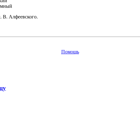
кий
омный
с. В. Алфеевского.
Помощь
цу