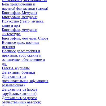
Б-ка приключений и
научной фантастики (рамка)
Биографии, Мемуары
Биографии, мемуары:
Искусство (театр, музыка,
кино и др.)
Биографии, мемуары:
Литература
Биографии, мемуары: Спорт
Военное дело, военная
история
Военное дело: теория и
практика, вооружение и
оснащение, обеспечение и
др.
Газеты, журналы
Детективы, боевики
Детская лит-ра
(познавательная, обучающая,
развивающая)
Детская лит-ра (проза
зарубежных авторов)
Детская лит-ра (проза
отечественных авторов)