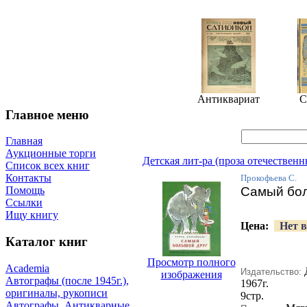
Антиквариат
С
Главное меню
Главная
Аукционные торги
Детская лит-ра (проза отечественн
Список всех книг
Контакты
Прокофьева С.
Самый бол
Помощь
Ссылки
Ищу книгу
Цена:
Нет в
Каталог книг
Просмотр полного
Academia
Издательство:
изображения
Автографы (после 1945г.),
1967г.
оригиналы, рукописи
9стр.
Автографы. Антикварные