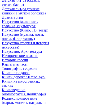
Детская лит-ра (сказки,
стихи, басни)
Детская лит-ра (тонкие
книжки в мягкой обложке)
Драматургия
Искусствo (живопись,
графика, скульптура)
Искусствo (Кино, ТВ, театр)
Искусствo (музыка, ноты,
опера, балет, танцы)
Искусствo (теория и история
искусства)
Искусство: Архитектура
Исторические романы
История России
Карты и атласы.
Топография, геодезия
Книги в подарок
Книги дороже 50 тыс. руб.
Книги на иностранных
языках
Книговедение,
библиография, полиграфия
Коллекционирование
(марки, монеты, награды и