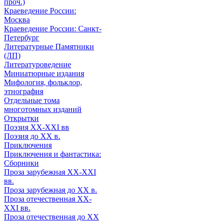
проч.)
Краеведение России:
Москва
Краеведение России: Санкт-
Петербург
Литературные Памятники
(ЛП)
Литературоведение
Миниатюрные издания
Мифология, фольклор,
этнография
Отдельные тома
многотомных изданий
Открытки
Поэзия XX-XXI вв
Поэзия до XX в.
Приключения
Приключения и фантастика:
Сборники
Проза зарубежная XX-XXI
вв.
Проза зарубежная до XX в.
Проза отечественная XX-
XXI вв.
Проза отечественная до XX