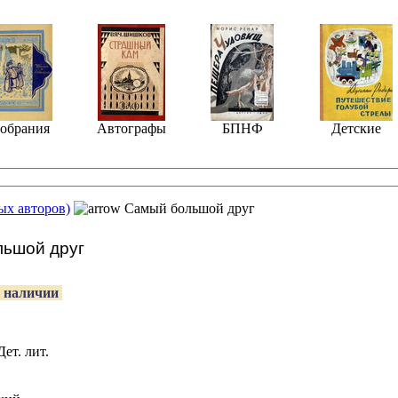
обрания
Автографы
БПНФ
Детские
ых авторов)
Самый большой друг
ьшой друг
 наличии
Дет. лит.