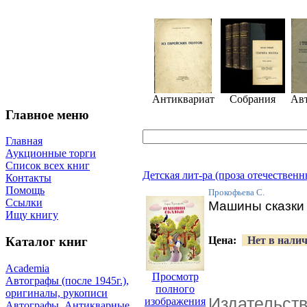
Антиквариат
Собрания
Ав
Главное меню
Главная
Аукционные торги
Список всех книг
Детская лит-ра (проза отечественн
Контакты
Помощь
Прокофьева С.
Ссылки
Машины сказки
Ищу книгу
Цена:
Нет в нали
Каталог книг
Academia
Просмотр
Автографы (после 1945г.),
полного
оригиналы, рукописи
Издательст
изображения
Автографы. Антикварные