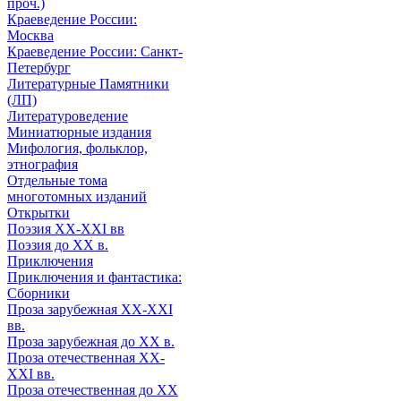
проч.)
Краеведение России:
Москва
Краеведение России: Санкт-
Петербург
Литературные Памятники
(ЛП)
Литературоведение
Миниатюрные издания
Мифология, фольклор,
этнография
Отдельные тома
многотомных изданий
Открытки
Поэзия XX-XXI вв
Поэзия до XX в.
Приключения
Приключения и фантастика:
Сборники
Проза зарубежная XX-XXI
вв.
Проза зарубежная до XX в.
Проза отечественная XX-
XXI вв.
Проза отечественная до XX