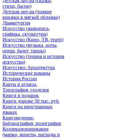
Детская лит-ра (сказки,
стихи, басни)
Детская лит-ра (тонкие
книжки в мягкой обложке)
Драматургия
Искусствo (живопись,
графика, скульптура)
Искусствo (Кино, ТВ, театр)
Искусствo (музыка, ноты,
опера, балет, танцы)
Искусствo (теория и история
искусства)
Искусство: Архитектура
Исторические романы
История России
Карты и атласы.
Топография, геодезия
Книги в подарок
Книги дороже 50 тыс. руб.
Книги на иностранных
языках
Книговедение,
библиография, полиграфия
Коллекционирование
(марки, монеты, награды и