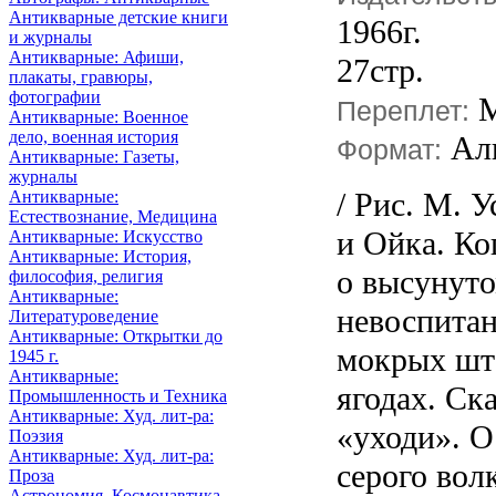
Антикварные детские книги
1966г.
и журналы
Антикварные: Афиши,
27стр.
плакаты, гравюры,
фотографии
М
Переплет:
Антикварные: Военное
дело, военная история
Ал
Формат:
Антикварные: Газеты,
журналы
/ Рис. М. 
Антикварные:
Естествознание, Медицина
и Ойка. Ко
Антикварные: Искусство
Антикварные: История,
о высунуто
философия, религия
Антикварные:
невоспита
Литературоведение
Антикварные: Открытки до
мокрых шт
1945 г.
Антикварные:
ягодах. Ск
Промышленность и Техника
Антикварные: Худ. лит-ра:
«уходи». О
Поэзия
Антикварные: Худ. лит-ра:
серого волк
Проза
Астрономия, Космонавтика