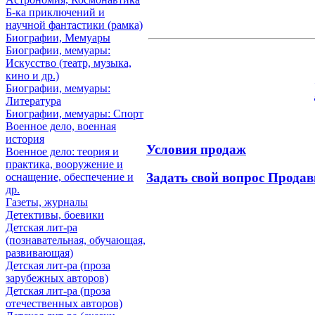
Б-ка приключений и
научной фантастики (рамка)
Биографии, Мемуары
Биографии, мемуары:
Искусство (театр, музыка,
кино и др.)
Биографии, мемуары:
Литература
Биографии, мемуары: Спорт
Военное дело, военная
история
Условия продаж
Военное дело: теория и
практика, вооружение и
Задать свой вопрос Продав
оснащение, обеспечение и
др.
Газеты, журналы
Детективы, боевики
Детская лит-ра
(познавательная, обучающая,
развивающая)
Детская лит-ра (проза
зарубежных авторов)
Детская лит-ра (проза
отечественных авторов)