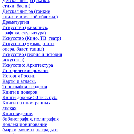
Детская лит-ра (сказки,
стихи, басни)
Детская лит-ра (тонкие
книжки в мягкой обложке)
Драматургия
Искусствo (живопись,
графика, скульптура)
Искусствo (Кино, ТВ, театр)
Искусствo (музыка, ноты,
опера, балет, танцы)
Искусствo (теория и история
искусства)
Искусство: Архитектура
Исторические романы
История России
Карты и атласы.
Топография, геодезия
Книги в подарок
Книги дороже 50 тыс. руб.
Книги на иностранных
языках
Книговедение,
библиография, полиграфия
Коллекционирование
(марки, монеты, награды и