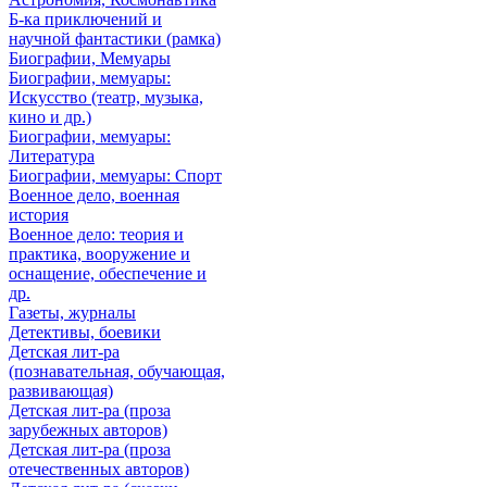
Б-ка приключений и
научной фантастики (рамка)
Биографии, Мемуары
Биографии, мемуары:
Искусство (театр, музыка,
кино и др.)
Биографии, мемуары:
Литература
Биографии, мемуары: Спорт
Военное дело, военная
история
Военное дело: теория и
практика, вооружение и
оснащение, обеспечение и
др.
Газеты, журналы
Детективы, боевики
Детская лит-ра
(познавательная, обучающая,
развивающая)
Детская лит-ра (проза
зарубежных авторов)
Детская лит-ра (проза
отечественных авторов)