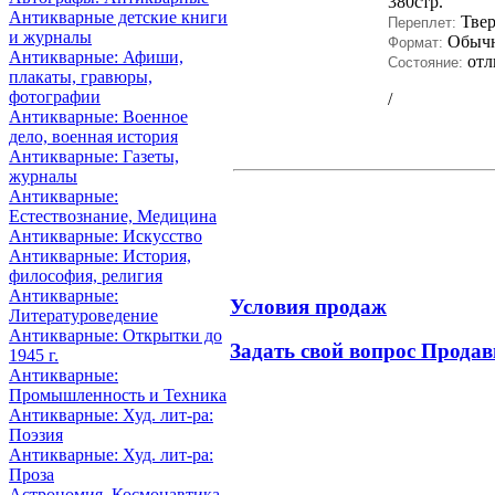
380стр.
Антикварные детские книги
Тве
Переплет:
и журналы
Обыч
Формат:
Антикварные: Афиши,
отл
Состояние:
плакаты, гравюры,
фотографии
/
Антикварные: Военное
дело, военная история
Антикварные: Газеты,
журналы
Антикварные:
Естествознание, Медицина
Антикварные: Искусство
Антикварные: История,
философия, религия
Антикварные:
Условия продаж
Литературоведение
Антикварные: Открытки до
Задать свой вопрос Продав
1945 г.
Антикварные:
Промышленность и Техника
Антикварные: Худ. лит-ра:
Поэзия
Антикварные: Худ. лит-ра:
Проза
Астрономия, Космонавтика