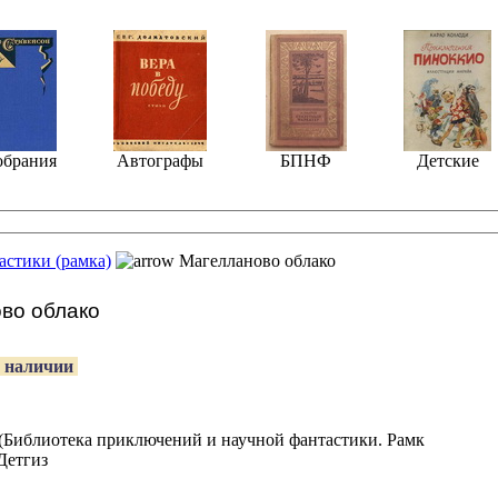
обрания
Автографы
БПНФ
Детские
астики (рамка)
Магелланово облако
во облако
 наличии
Библиотека приключений и научной фантастики. Рамк
Детгиз