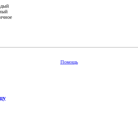
рдый
ный
ичное
Помощь
цу