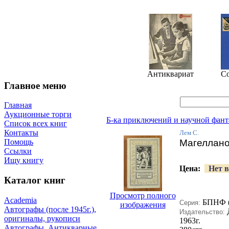
Антиквариат
С
Главное меню
Главная
Аукционные торги
Б-ка приключений и научной фант
Список всех книг
Контакты
Лем С.
Магеллано
Помощь
Ссылки
Ищу книгу
Цена:
Нет в
Каталог книг
Просмотр полного
Academia
БПНФ (
Серия:
изображения
Автографы (после 1945г.),
Издательство:
оригиналы, рукописи
1963г.
Автографы. Антикварные