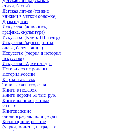
Детская лит-ра (сказки,
стихи, басни)
Детская лит-ра (тонкие
книжки в мягкой обложке)
Драматургия
Искусствo (живопись,
графика, скульптура)
Искусствo (Кино, ТВ, театр)
Искусствo (музыка, ноты,
опера, балет, танцы)
Искусствo (теория и история
искусства)
Искусство: Архитектура
Исторические романы
История России
Карты и атласы.
Топография, геодезия
Книги в подарок
Книги дороже 50 тыс. руб.
Книги на иностранных
языках
Книговедение,
библиография, полиграфия
Коллекционирование
(марки, монеты, награды и