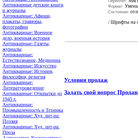
Мяг
Переплет:
Антикварные детские книги
Умен
Формат:
и журналы
отл
Состояние:
Антикварные: Афиши,
плакаты, гравюры,
/ Шрифты на о
фотографии
Антикварные: Военное
дело, военная история
Антикварные: Газеты,
журналы
Антикварные:
Естествознание, Медицина
Антикварные: Искусство
Антикварные: История,
философия, религия
Условия продаж
Антикварные:
Литературоведение
Задать свой вопрос Продав
Антикварные: Открытки до
1945 г.
Антикварные:
Промышленность и Техника
Антикварные: Худ. лит-ра:
Поэзия
Антикварные: Худ. лит-ра:
Проза
Астрономия, Космонавтика