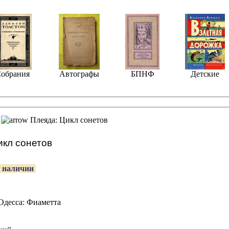
обрания
Автографы
БПНФ
Детские
Плеяда: Цикл сонетов
икл сонетов
 наличии
Одесса: Фиаметта