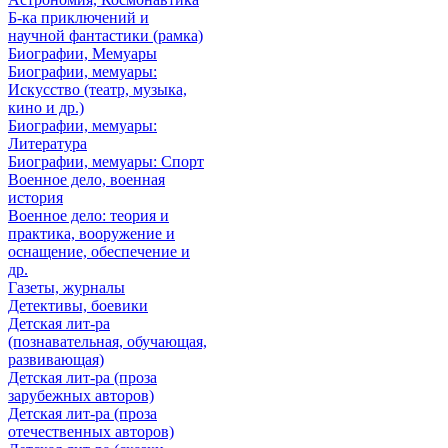
Б-ка приключений и
научной фантастики (рамка)
Биографии, Мемуары
Биографии, мемуары:
Искусство (театр, музыка,
кино и др.)
Биографии, мемуары:
Литература
Биографии, мемуары: Спорт
Военное дело, военная
история
Военное дело: теория и
практика, вооружение и
оснащение, обеспечение и
др.
Газеты, журналы
Детективы, боевики
Детская лит-ра
(познавательная, обучающая,
развивающая)
Детская лит-ра (проза
зарубежных авторов)
Детская лит-ра (проза
отечественных авторов)