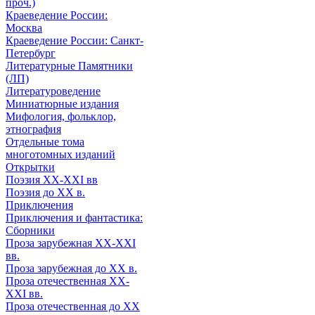
проч.)
Краеведение России:
Москва
Краеведение России: Санкт-
Петербург
Литературные Памятники
(ЛП)
Литературоведение
Миниатюрные издания
Мифология, фольклор,
этнография
Отдельные тома
многотомных изданий
Открытки
Поэзия XX-XXI вв
Поэзия до XX в.
Приключения
Приключения и фантастика:
Сборники
Проза зарубежная XX-XXI
вв.
Проза зарубежная до XX в.
Проза отечественная XX-
XXI вв.
Проза отечественная до XX