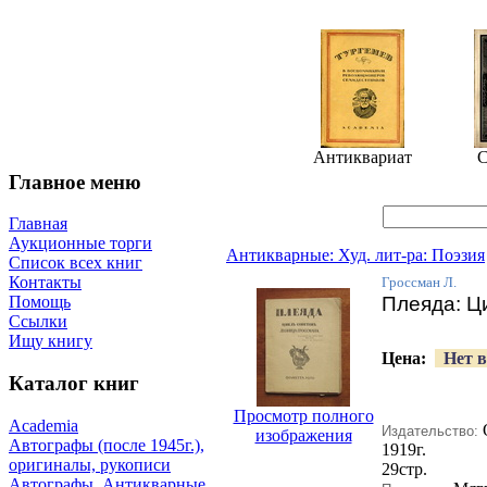
Антиквариат
С
Главное меню
Главная
Аукционные торги
Антикварные: Худ. лит-ра: Поэзия
Список всех книг
Контакты
Гроссман Л.
Плеяда: Ц
Помощь
Ссылки
Ищу книгу
Цена:
Нет в
Каталог книг
Просмотр полного
Academia
Издательство:
изображения
Автографы (после 1945г.),
1919г.
оригиналы, рукописи
29стр.
Автографы. Антикварные