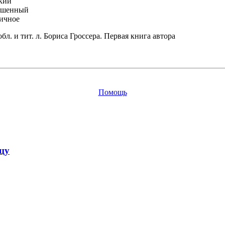
кий
ьшенный
ичное
бл. и тит. л. Бориса Гроссера. Первая книга автора
Помощь
цу