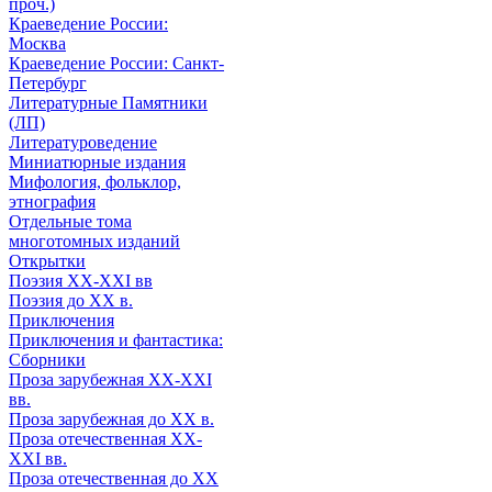
проч.)
Краеведение России:
Москва
Краеведение России: Санкт-
Петербург
Литературные Памятники
(ЛП)
Литературоведение
Миниатюрные издания
Мифология, фольклор,
этнография
Отдельные тома
многотомных изданий
Открытки
Поэзия XX-XXI вв
Поэзия до XX в.
Приключения
Приключения и фантастика:
Сборники
Проза зарубежная XX-XXI
вв.
Проза зарубежная до XX в.
Проза отечественная XX-
XXI вв.
Проза отечественная до XX