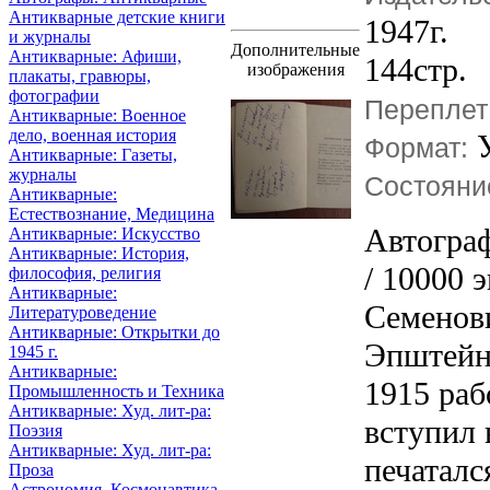
Антикварные детские книги
1947г.
и журналы
Дополнительные
Антикварные: Афиши,
144стр.
изображения
плакаты, гравюры,
фотографии
Переплет
Антикварные: Военное
дело, военная история
У
Формат:
Антикварные: Газеты,
журналы
Состояни
Антикварные:
Естествознание, Медицина
Автогра
Антикварные: Искусство
Антикварные: История,
/ 10000 
философия, религия
Антикварные:
Семенови
Литературоведение
Антикварные: Открытки до
Эпштейн)
1945 г.
Антикварные:
1915 раб
Промышленность и Техника
Антикварные: Худ. лит-ра:
вступил 
Поэзия
Антикварные: Худ. лит-ра:
печаталс
Проза
Астрономия, Космонавтика