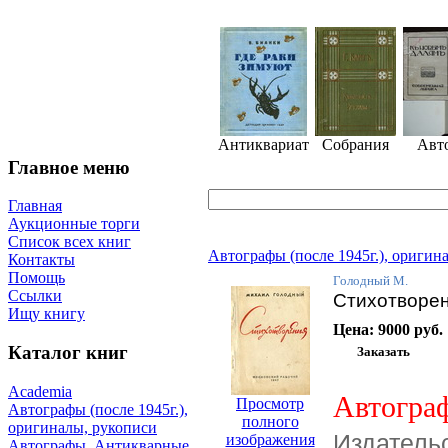
Антиквариат
Собрания
Авт
Главное меню
Главная
Аукционные торги
Список всех книг
Автографы (после 1945г.), оригин
Контакты
Помощь
Голодный М.
Ссылки
Стихотворен
Ищу книгу
Цена:
9000 руб.
Каталог книг
Academia
Автогра
Просмотр
Автографы (после 1945г.),
полного
оригиналы, рукописи
Издатель
изображения
Автографы. Антикварные