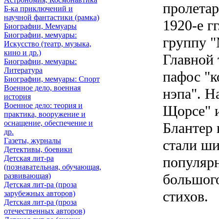
пролетар
Б-ка приключений и
научной фантастики (рамка)
1920-е г
Биографии, Мемуары
Биографии, мемуары:
группу "
Искусство (театр, музыка,
кино и др.)
Главной 
Биографии, мемуары:
Литература
пафос "к
Биографии, мемуары: Спорт
Военное дело, военная
нэпа". Н
история
Военное дело: теория и
Щорсе" и
практика, вооружение и
оснащение, обеспечение и
Блантер 
др.
Газеты, журналы
стали ши
Детективы, боевики
Детская лит-ра
популяр
(познавательная, обучающая,
большого
развивающая)
Детская лит-ра (проза
стихов.
зарубежных авторов)
Детская лит-ра (проза
отечественных авторов)