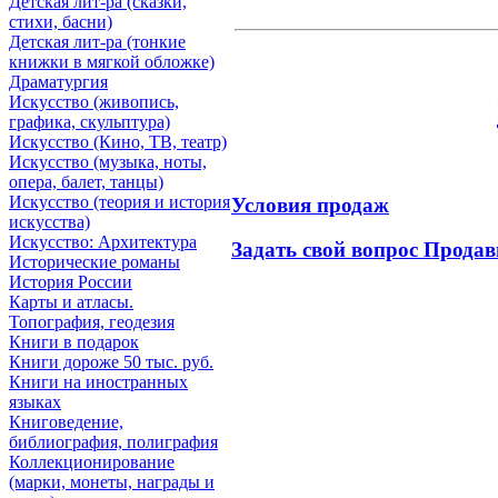
Детская лит-ра (сказки,
стихи, басни)
Детская лит-ра (тонкие
книжки в мягкой обложке)
Драматургия
Искусствo (живопись,
графика, скульптура)
Искусствo (Кино, ТВ, театр)
Искусствo (музыка, ноты,
опера, балет, танцы)
Искусствo (теория и история
Условия продаж
искусства)
Искусство: Архитектура
Задать свой вопрос Продав
Исторические романы
История России
Карты и атласы.
Топография, геодезия
Книги в подарок
Книги дороже 50 тыс. руб.
Книги на иностранных
языках
Книговедение,
библиография, полиграфия
Коллекционирование
(марки, монеты, награды и