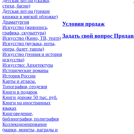
Детская лит-ра (сказки,
стихи, басни)
Детская лит-ра (тонкие
книжки в мягкой обложке)
Драматургия
Условия продаж
Искусствo (живопись,
графика, скульптура)
Задать свой вопрос Продав
Искусствo (Кино, ТВ, театр)
Искусствo (музыка, ноты,
опера, балет, танцы)
Искусствo (теория и история
искусства)
Искусство: Архитектура
Исторические романы
История России
Карты и атласы.
Топография, геодезия
Книги в подарок
Книги дороже 50 тыс. руб.
Книги на иностранных
языках
Книговедение,
библиография, полиграфия
Коллекционирование
(марки, монеты, награды и