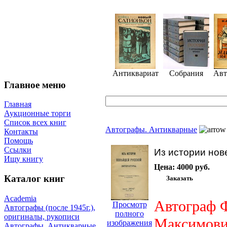
Антиквариат
Собрания
Авт
Главное меню
Главная
Аукционные торги
Список всех книг
Автографы. Антикварные
Контакты
Помощь
Ссылки
Из истории но
Ищу книгу
Цена:
4000 руб.
Каталог книг
Academia
Автограф 
Просмотр
Автографы (после 1945г.),
полного
оригиналы, рукописи
Максимови
изображения
Автографы. Антикварные