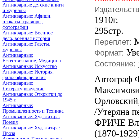
Антикварные детские книги
Издательст
и журналы
Антикварные: Афиши,
1910г.
плакаты, гравюры,
фотографии
295стр.
Антикварные: Военное
дело, военная история
М
Переплет:
Антикварные: Газеты,
журналы
Ув
Формат:
Антикварные:
Естествознание, Медицина
Состояние:
Антикварные: Искусство
Антикварные: История,
Автограф 
философия, религия
Антикварные:
Максимович
Литературоведение
Антикварные: Открытки до
Орловский,
1945 г.
Антикварные:
/Утеряна п
Промышленность и Техника
Антикварные: Худ. лит-ра:
ФРИЧЕ Вл
Поэзия
Антикварные: Худ. лит-ра:
(1870-1929
Проза
Астрономия, Космонавтика