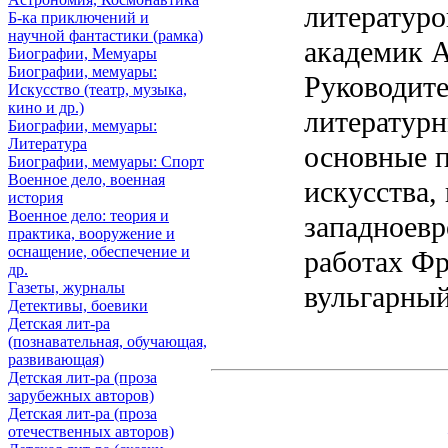
литературо
Б-ка приключений и
научной фантастики (рамка)
академик 
Биографии, Мемуары
Биографии, мемуары:
Руководите
Искусство (театр, музыка,
кино и др.)
литератур
Биографии, мемуары:
Литература
основные 
Биографии, мемуары: Спорт
Военное дело, военная
искусства, в
история
Военное дело: теория и
западноевр
практика, вооружение и
оснащение, обеспечение и
работах Фр
др.
Газеты, журналы
вульгарный
Детективы, боевики
Детская лит-ра
(познавательная, обучающая,
развивающая)
Детская лит-ра (проза
зарубежных авторов)
Детская лит-ра (проза
отечественных авторов)