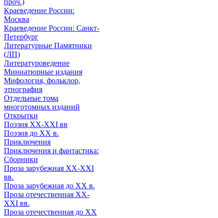
проч.)
Краеведение России:
Москва
Краеведение России: Санкт-
Петербург
Литературные Памятники
(ЛП)
Литературоведение
Миниатюрные издания
Мифология, фольклор,
этнография
Отдельные тома
многотомных изданий
Открытки
Поэзия XX-XXI вв
Поэзия до XX в.
Приключения
Приключения и фантастика:
Сборники
Проза зарубежная XX-XXI
вв.
Проза зарубежная до XX в.
Проза отечественная XX-
XXI вв.
Проза отечественная до XX