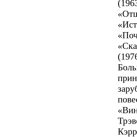
(196
«Отш
«Ист
«Поч
«Ска
(197
Боль
прин
зару
пове
«Вин
Трэв
Кэрр