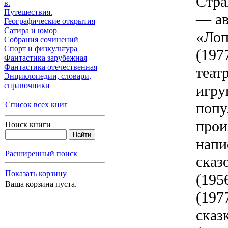
Стра
в.
Путешествия.
— ав
Географические открытия
Сатира и юмор
«Лоп
Собрания сочинений
Спорт и физкультура
(197
Фантастика зарубежная
Фантастика отечественная
теат
Энциклопедии, cловари,
справочники
игру
попу
Список всех книг
прои
Поиск книги
напи
Расширенный поиск
сказ
Показать корзину
(195
Ваша корзина пуста.
(197
сказ