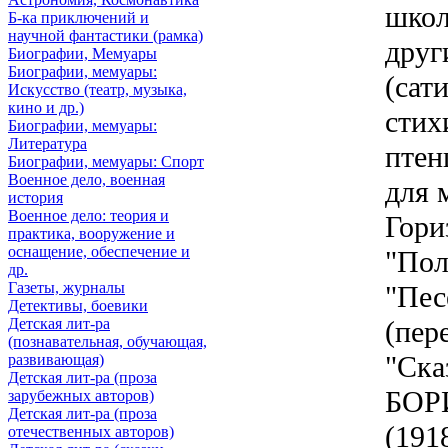
школ
Б-ка приключений и
научной фантастики (рамка)
друг
Биографии, Мемуары
Биографии, мемуары:
(сат
Искусство (театр, музыка,
кино и др.)
стих
Биографии, мемуары:
Литература
птен
Биографии, мемуары: Спорт
Военное дело, военная
для 
история
Военное дело: теория и
Гори
практика, вооружение и
оснащение, обеспечение и
"Пол
др.
Газеты, журналы
"Пес
Детективы, боевики
Детская лит-ра
(пер
(познавательная, обучающая,
"Ска
развивающая)
Детская лит-ра (проза
БОР
зарубежных авторов)
Детская лит-ра (проза
(191
отечественных авторов)