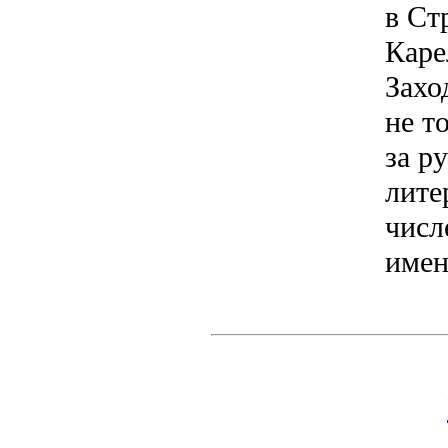
в Ст
Каре
Захо
не т
за р
лите
числ
имен