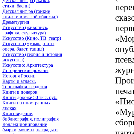
Детская лит-ра (сказки,
пере
стихи, басни)
Детская лит-ра (тонкие
сказ
книжки в мягкой обложке)
Драматургия
перв
Искусствo (живопись,
графика, скульптура)
«Мор
Искусствo (Кино, ТВ, театр)
Искусствo (музыка, ноты,
опуб
опера, балет, танцы)
Искусствo (теория и история
псев
искусства)
Искусство: Архитектура
журн
Исторические романы
История России
Прои
Карты и атласы.
Топография, геодезия
печа
Книги в подарок
Книги дороже 50 тыс. руб.
«Пио
Книги на иностранных
языках
«Мур
Книговедение,
библиография, полиграфия
сбор
Коллекционирование
(марки, монеты, награды и
парт