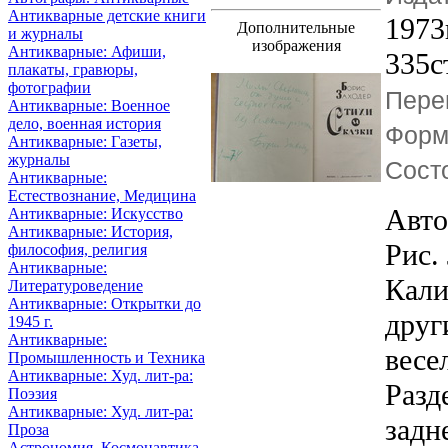
Антикварные детские книги
1973
Дополнительные
и журналы
изображения
Антикварные: Афиши,
335с
плакаты, гравюры,
фотографии
Пере
Антикварные: Военное
дело, военная история
Форм
Антикварные: Газеты,
журналы
Сост
Антикварные:
Естествознание, Медицина
Авто
Антикварные: Искусство
Антикварные: История,
Рис.
философия, религия
Антикварные:
Кали
Литературоведение
Антикварные: Открытки до
друг
1945 г.
Антикварные:
весе
Промышленность и Техника
Антикварные: Худ. лит-ра:
Разд
Поэзия
Антикварные: Худ. лит-ра:
задн
Проза
Астрономия, Космонавтика