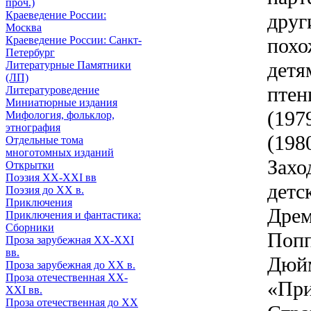
проч.)
Краеведение России:
друг
Москва
Краеведение России: Санкт-
похо
Петербург
детя
Литературные Памятники
(ЛП)
птен
Литературоведение
Миниатюрные издания
(197
Мифология, фольклор,
этнография
(198
Отдельные тома
многотомных изданий
Захо
Открытки
Поэзия XX-XXI вв
детс
Поэзия до XX в.
Приключения
Дрем
Приключения и фантастика:
Сборники
Попп
Проза зарубежная XX-XXI
вв.
Дюйм
Проза зарубежная до XX в.
Проза отечественная XX-
«При
XXI вв.
Проза отечественная до XX