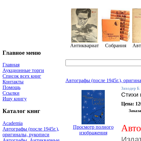
Антиквариат
Собрания
Авт
Главное меню
Главная
Аукционные торги
Список всех книг
Автографы (после 1945г.), оригин
Контакты
Помощь
Заходер Б.
Ссылки
Стихи 
Ищу книгу
Цена:
12
Каталог книг
Academia
Авто
Просмотр полного
Автографы (после 1945г.),
изображения
оригиналы, рукописи
Изда
Автографы. Антикварные