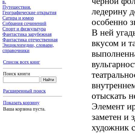
черной фол
в.
Путешествия.
ледерину д
Географические открытия
Сатира и юмор
особенно з
Собрания сочинений
Спорт и физкультура
В ней угад
Фантастика зарубежная
Фантастика отечественная
вкусом и т
Энциклопедии, cловари,
справочники
выполненн
вульгарнос
Список всех книг
театрально
Поиск книги
внутренне
Расширенный поиск
отыскать н
Показать корзину
Элемент и
Ваша корзина пуста.
заметен и 
художник с