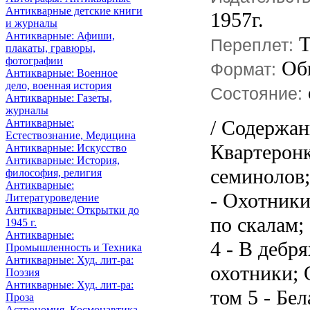
Антикварные детские книги
1957г.
и журналы
Антикварные: Афиши,
Т
Переплет:
плакаты, гравюры,
фотографии
Об
Формат:
Антикварные: Военное
дело, военная история
Состояние:
Антикварные: Газеты,
журналы
/ Содержан
Антикварные:
Естествознание, Медицина
Квартеронк
Антикварные: Искусство
Антикварные: История,
семинолов;
философия, религия
Антикварные:
- Охотники
Литературоведение
Антикварные: Открытки до
по скалам;
1945 г.
Антикварные:
4 - В деб
Промышленность и Техника
Антикварные: Худ. лит-ра:
охотники; 
Поэзия
Антикварные: Худ. лит-ра:
том 5 - Бел
Проза
Астрономия, Космонавтика