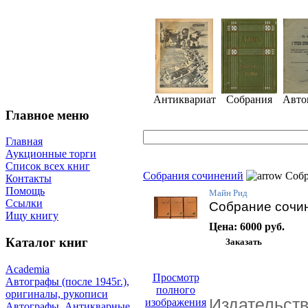
Антиквариат
Собрания
Авто
Главное меню
Главная
Аукционные торги
Список всех книг
Собрания сочинений
Собр
Контакты
Помощь
Майн Рид
Ссылки
Собрание сочин
Ищу книгу
Цена:
6000 руб.
Каталог книг
Academia
Просмотр
Автографы (после 1945г.),
полного
оригиналы, рукописи
Издательст
изображения
Автографы. Антикварные