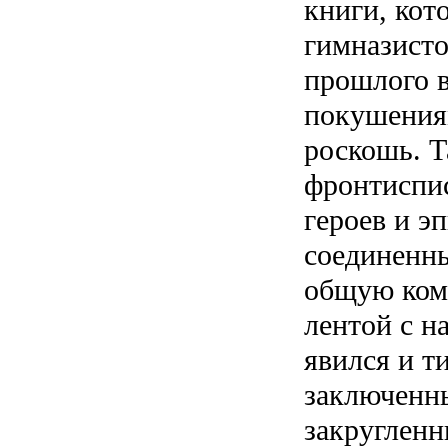
книги, кот
гимназисто
прошлого 
покушения
роскошь. Т
фронтиспис
героев и э
соединенны
общую ком
лентой с н
явился и т
заключенны
закруглен