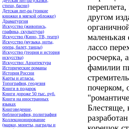
Детская лит-ра (сказки,
переплета,
стихи, басни)
Детская лит-ра (тонкие
другом изд
книжки в мягкой обложке)
Драматургия
органичной
Искусствo (живопись,
графика, скульптура)
маленькая 
Искусствo (Кино, ТВ, театр)
Искусствo (музыка, ноты,
лассо пере
опера, балет, танцы)
Искусствo (теория и история
росчерка, а
искусства)
Искусство: Архитектура
фамилии пи
Исторические романы
История России
стремител
Карты и атласы.
Топография, геодезия
почерком, 
Книги в подарок
Книги дороже 50 тыс. руб.
"романтич
Книги на иностранных
языках
Блестяще, 
Книговедение,
библиография, полиграфия
разработан
Коллекционирование
(марки, монеты, награды и
корешок ст