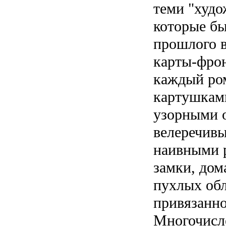
теми "худ
которые бы
прошлого в
карты-фро
каждый ро
картушками
узорными 
велеречивы
наивными р
замки, дом
пухлых обл
привязанно
Многочисл