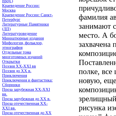
проч.)
Краеведение России:
причудливо
Москва
Краеведение России: Санкт-
фамилия ав
Петербург
занимают 
Литературные Памятники
(ЛП)
место. А б
Литературоведение
Миниатюрные издания
захвачена
Мифология, фольклор,
этнография
композицие
Отдельные тома
многотомных изданий
Поставлен
Открытки
Поэзия XX-XXI вв
полке, все
Поэзия до XX в.
Приключения
новую, ещ
Приключения и фантастика:
Сборники
композици
Проза зарубежная XX-XXI
вв.
зрелищный
Проза зарубежная до XX в.
Проза отечественная XX-
рисунка из
XXI вв.
Проза отечественная до XX