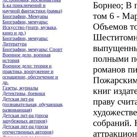
Борнео; В 
Б-ка приключений и
научной фантастики (рамка)
том 6 - Ма
Биографии, Мемуары
Биографии, мемуары:
Объемов то
Искусство (театр, музыка,
кино и др.)
Шеститомн
Биографии, мемуары:
Литература
выпущенный
Биографии, мемуары: Спорт
Военное дело, военная
полными п
история
Военное дело: теория и
романов пи
практика, вооружение и
оснащение, обеспечение и
Пожарским
др.
Газеты, журналы
книг издат
Детективы, боевики
Детская лит-ра
праву счит
(познавательная, обучающая,
художеств
развивающая)
Детская лит-ра (проза
собраний. 
зарубежных авторов)
Детская лит-ра (проза
аттракцио
отечественных авторов)