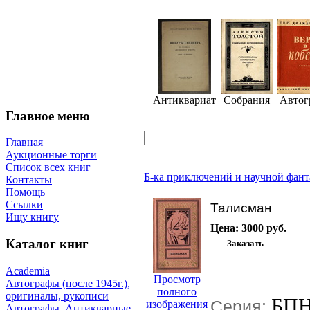
Антиквариат
Собрания
Автог
Главное меню
Главная
Аукционные торги
Список всех книг
Б-ка приключений и научной фант
Контакты
Помощь
Ссылки
Талисман
Ищу книгу
Цена:
3000 руб.
Каталог книг
Academia
Просмотр
Автографы (после 1945г.),
полного
оригиналы, рукописи
БПН
Серия:
изображения
Автографы. Антикварные