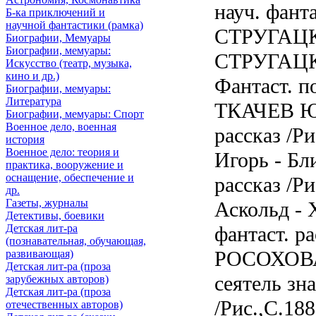
науч. фанта
Б-ка приключений и
научной фантастики (рамка)
СТРУГАЦК
Биографии, Мемуары
Биографии, мемуары:
СТРУГАЦК
Искусство (театр, музыка,
кино и др.)
Фантаст. по
Биографии, мемуары:
Литература
ТКАЧЕВ Юр
Биографии, мемуары: Спорт
Военное дело, военная
рассказ /
история
Военное дело: теория и
Игорь - Бл
практика, вооружение и
оснащение, обеспечение и
рассказ /
др.
Газеты, журналы
Аскольд - 
Детективы, боевики
Детская лит-ра
фантаст. ра
(познавательная, обучающая,
РОСОХОВА
развивающая)
Детская лит-ра (проза
сеятель зна
зарубежных авторов)
Детская лит-ра (проза
/Рис.,С.1
отечественных авторов)