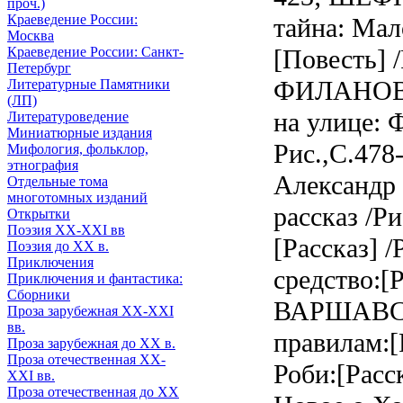
проч.)
Краеведение России:
тайна: Мал
Москва
Краеведение России: Санкт-
[Повесть] /
Петербург
ФИЛАНОВС
Литературные Памятники
(ЛП)
на улице: Ф
Литературоведение
Миниатюрные издания
Рис.,С.47
Мифология, фольклор,
этнография
Александр 
Отдельные тома
многотомных изданий
рассказ /Ри
Открытки
Поэзия XX-XXI вв
[Рассказ] 
Поэзия до XX в.
Приключения
средство:[Р
Приключения и фантастика:
Сборники
ВАРШАВСК
Проза зарубежная XX-XXI
вв.
правилам:[
Проза зарубежная до XX в.
Проза отечественная XX-
Роби:[Расск
XXI вв.
Проза отечественная до XX