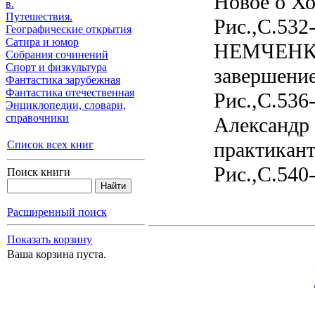
Новое о Хо
в.
Путешествия.
Рис.,С.53
Географические открытия
Сатира и юмор
НЕМЧЕНКО 
Собрания сочинений
Спорт и физкультура
завершение
Фантастика зарубежная
Фантастика отечественная
Рис.,С.53
Энциклопедии, cловари,
справочники
Александр 
практикант
Список всех книг
Рис.,С.540
Поиск книги
Расширенный поиск
Показать корзину
Ваша корзина пуста.