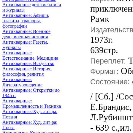
Антикварные детские книги
приключени
и журналы
Антикварные: Афиши,
Рамк
плакаты, гравюры,
фотографии
Издательст
Антикварные: Военное
дело, военная история
1973г.
Антикварные: Газеты,
журналы
639стр.
Антикварные:
Естествознание, Медицина
Т
Переплет:
Антикварные: Искусство
Об
Антикварные: История,
Формат:
философия, религия
Антикварные:
Состояние:
Литературоведение
Антикварные: Открытки до
/ [Сб.] /Сос
1945 г.
Антикварные:
Е.Брандис,
Промышленность и Техника
Антикварные: Худ. лит-ра:
Л.Рубинштей
Поэзия
Антикварные: Худ. лит-ра:
- 639 с.,ил
Проза
Астрономия, Космонавтика