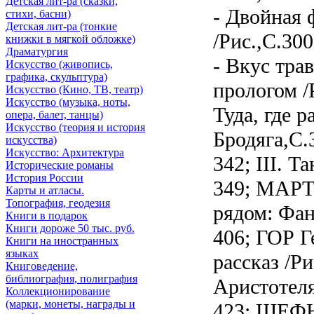
Детская лит-ра (сказки,
- Двойная 
стихи, басни)
Детская лит-ра (тонкие
/Рис.,С.3
книжки в мягкой обложке)
Драматургия
- Вкус тра
Искусствo (живопись,
графика, скульптура)
прологом /
Искусствo (Кино, ТВ, театр)
Искусствo (музыка, ноты,
Туда, где р
опера, балет, танцы)
Искусствo (теория и история
Бродяга,C.3
искусства)
Искусство: Архитектура
342; III. Т
Исторические романы
История России
349; МАРТ
Карты и атласы.
Топография, геодезия
рядом: Фант
Книги в подарок
Книги дороже 50 тыс. руб.
406; ГОР Г
Книги на иностранных
языках
рассказ /Р
Книговедение,
библиография, полиграфия
Аристотеля
Коллекционирование
(марки, монеты, награды и
423; ШЕФН