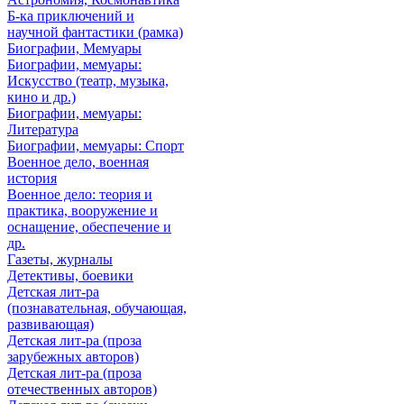
Б-ка приключений и
научной фантастики (рамка)
Биографии, Мемуары
Биографии, мемуары:
Искусство (театр, музыка,
кино и др.)
Биографии, мемуары:
Литература
Биографии, мемуары: Спорт
Военное дело, военная
история
Военное дело: теория и
практика, вооружение и
оснащение, обеспечение и
др.
Газеты, журналы
Детективы, боевики
Детская лит-ра
(познавательная, обучающая,
развивающая)
Детская лит-ра (проза
зарубежных авторов)
Детская лит-ра (проза
отечественных авторов)