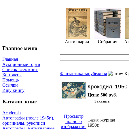
Антиквариат
Собрания
Ав
Главное меню
Главная
Аукционные торги
Список всех книг
Фантастика зарубежная
Кр
Контакты
Помощь
Ссылки
Крокодил. 1950
Ищу книгу
Цена:
500 руб.
Каталог книг
Academia
Просмотр
Автографы (после 1945г.),
журнал
Серия:
полного
оригиналы, рукописи
1950г.
изображения
Автографы. Антикварные