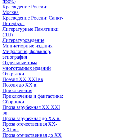
проч.)
Краеведение России:
Москва
Краеведение России: Санкт-
Петербург
Литературные Памятники
(ЛП)
Литературоведение
Миниатюрные издания
Мифология, фольклор,
этнография
Отдельные тома
многотомных изданий
Открытки
Поэзия XX-XXI вв
Поэзия до XX в.
Приключения
Приключения и фантастика:
Сборники
Проза зарубежная XX-XXI
вв.
Проза зарубежная до XX в.
Проза отечественная XX-
XXI вв.
Проза отечественная до XX