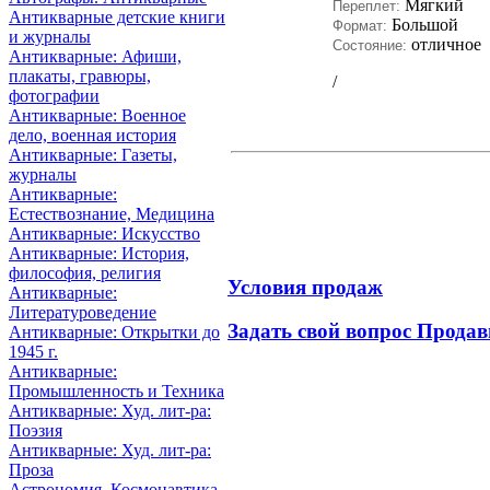
Мягкий
Переплет:
Антикварные детские книги
Большой
Формат:
и журналы
отличное
Состояние:
Антикварные: Афиши,
плакаты, гравюры,
/
фотографии
Антикварные: Военное
дело, военная история
Антикварные: Газеты,
журналы
Антикварные:
Естествознание, Медицина
Антикварные: Искусство
Антикварные: История,
философия, религия
Условия продаж
Антикварные:
Литературоведение
Задать свой вопрос Продав
Антикварные: Открытки до
1945 г.
Антикварные:
Промышленность и Техника
Антикварные: Худ. лит-ра:
Поэзия
Антикварные: Худ. лит-ра:
Проза
Астрономия, Космонавтика