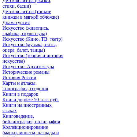
Детская лит-ра (сказки,
стихи, басни)
Детская лит-ра (тонкие
книжки в мягкой обложке)
Драматургия
Искусствo (живопись,
графика, скульптура)
Искусствo (Кино, ТВ, театр)
Искусствo (музыка, ноты,
опера, балет, танцы)
Искусствo (теория и история
искусства)
Искусство: Архитектура
Исторические романы
История России
Карты и атласы.
Топография, геодезия
Книги в подарок
Книги дороже 50 тыс. руб.
Книги на иностранных
языках
Книговедение,
библиография, полиграфия
Коллекционирование
(марки, монеты, награды и