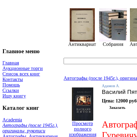
Антиквариат
Собрания
Ав
Главное меню
Главная
Аукционные торги
Список всех книг
Автографы (после 1945г.), оригин
Контакты
Помощь
Адамов А.
Ссылки
Василий Пя
Ищу книгу
Цена:
12000 руб
Каталог книг
Academia
Автограф
Просмотр
Автографы (после 1945г.),
полного
оригиналы, рукописи
Гуревич
изображения
Автографы. Антикварные