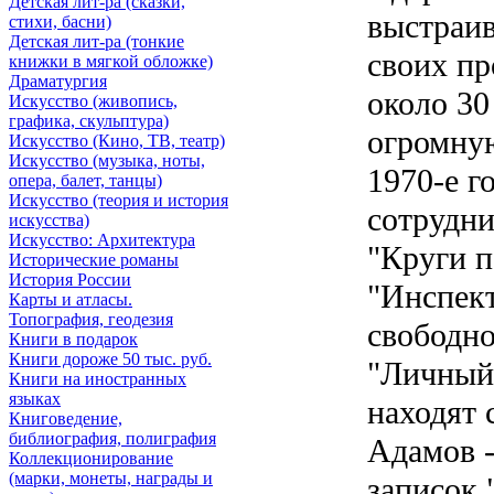
Детская лит-ра (сказки,
выстраи
стихи, басни)
Детская лит-ра (тонкие
своих пр
книжки в мягкой обложке)
Драматургия
около 30
Искусствo (живопись,
графика, скульптура)
огромную
Искусствo (Кино, ТВ, театр)
Искусствo (музыка, ноты,
1970-е г
опера, балет, танцы)
Искусствo (теория и история
сотрудни
искусства)
Искусство: Архитектура
"Круги п
Исторические романы
История России
"Инспект
Карты и атласы.
Топография, геодезия
свободно
Книги в подарок
Книги дороже 50 тыс. руб.
"Личный 
Книги на иностранных
языках
находят 
Книговедение,
библиография, полиграфия
Адамов 
Коллекционирование
(марки, монеты, награды и
записок