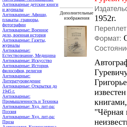
Антикварные детские книги
Издатель
и журналы
Дополнительные
Антикварные: Афиши,
1952г.
изображения
плакаты, гравюры,
фотографии
Переплет
Антикварные: Военное
дело, военная история
О
Формат:
Антикварные: Газеты,
журналы
Состояни
Антикварные:
Естествознание, Медицина
Автограф
Антикварные: Искусство
Антикварные: История,
Гуревич
философия, религия
Антикварные:
Григорье
Литературоведение
Антикварные: Открытки до
известен
1945 г.
Антикварные:
книгами,
Промышленность и Техника
Антикварные: Худ. лит-ра:
"Чёрная 
Поэзия
Антикварные: Худ. лит-ра:
неизвест
Проза
Астрономия, Космонавтика