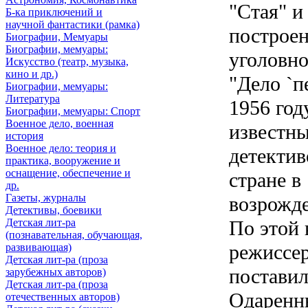
"Стая" и
Б-ка приключений и
научной фантастики (рамка)
построе
Биографии, Мемуары
Биографии, мемуары:
уголовно
Искусство (театр, музыка,
кино и др.)
"Дело `п
Биографии, мемуары:
Литература
1956 год
Биографии, мемуары: Спорт
Военное дело, военная
известн
история
Военное дело: теория и
детектив
практика, вооружение и
оснащение, обеспечение и
стране в
др.
Газеты, журналы
возрожде
Детективы, боевики
Детская лит-ра
По этой 
(познавательная, обучающая,
режиссе
развивающая)
Детская лит-ра (проза
постави
зарубежных авторов)
Детская лит-ра (проза
Одаренны
отечественных авторов)