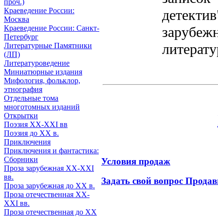
проч.)
Краеведение России:
детектив
Москва
Краеведение России: Санкт-
зарубеж
Петербург
литерату
Литературные Памятники
(ЛП)
Литературоведение
Миниатюрные издания
Мифология, фольклор,
этнография
Отдельные тома
многотомных изданий
Открытки
Поэзия XX-XXI вв
Поэзия до XX в.
Приключения
Приключения и фантастика:
Сборники
Условия продаж
Проза зарубежная XX-XXI
вв.
Задать свой вопрос Продав
Проза зарубежная до XX в.
Проза отечественная XX-
XXI вв.
Проза отечественная до XX