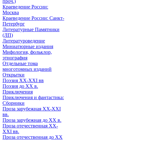
проч.)
Краеведение России:
Москва
Краеведение России: Санкт-
Петербург
Литературные Памятники
(ЛП)
Литературоведение
Миниатюрные издания
Мифология, фольклор,
этнография
Отдельные тома
многотомных изданий
Открытки
Поэзия XX-XXI вв
Поэзия до XX в.
Приключения
Приключения и фантастика:
Сборники
Проза зарубежная XX-XXI
вв.
Проза зарубежная до XX в.
Проза отечественная XX-
XXI вв.
Проза отечественная до XX