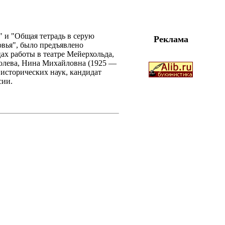
" и "Общая тетрадь в серую
Реклама
овья", было предъявлено
ах работы в театре Мейерхольда,
 Молева, Нина Михайловна (1925 —
 исторических наук, кандидат
сии.