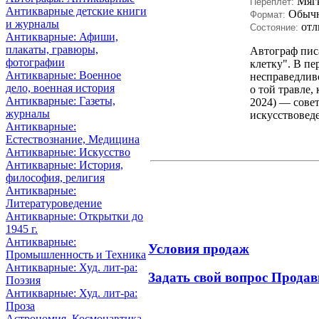
Мяг
Переплет:
Антикварные детские книги
Обыч
Формат:
и журналы
отл
Состояние:
Антикварные: Афиши,
плакаты, гравюры,
Автограф писа
фотографии
клетку". В пе
Антикварные: Военное
несправедливо
дело, военная история
о той травле,
Антикварные: Газеты,
2024) — совет
журналы
искусствовед
Антикварные:
Естествознание, Медицина
Антикварные: Искусство
Антикварные: История,
философия, религия
Антикварные:
Литературоведение
Антикварные: Открытки до
1945 г.
Антикварные:
Условия продаж
Промышленность и Техника
Антикварные: Худ. лит-ра:
Задать свой вопрос Продав
Поэзия
Антикварные: Худ. лит-ра:
Проза
Астрономия, Космонавтика