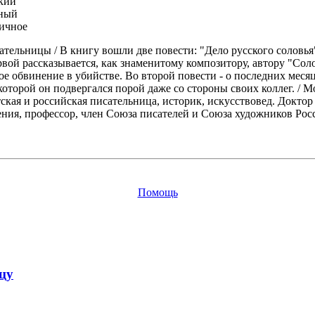
кий
ный
ичное
тельницы / В книгу вошли две повести: "Дело русского соловья
рвой рассказывается, как знаменитому композитору, автору "Сол
е обвинение в убийстве. Во второй повести - о последних месяц
 которой он подвергался порой даже со стороны своих коллег. /
ская и российская писательница, историк, искусствовед. Доктор
ения, профессор, член Союза писателей и Союза художников Рос
Помощь
цу