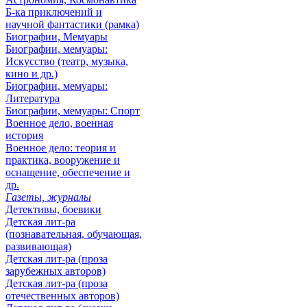
Б-ка приключений и
научной фантастики (рамка)
Биографии, Мемуары
Биографии, мемуары:
Искусство (театр, музыка,
кино и др.)
Биографии, мемуары:
Литература
Биографии, мемуары: Спорт
Военное дело, военная
история
Военное дело: теория и
практика, вооружение и
оснащение, обеспечение и
др.
Газеты, журналы
Детективы, боевики
Детская лит-ра
(познавательная, обучающая,
развивающая)
Детская лит-ра (проза
зарубежных авторов)
Детская лит-ра (проза
отечественных авторов)