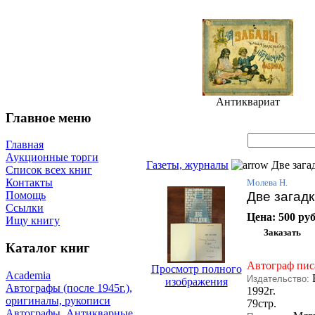
Антиквариат
Главное меню
Главная
Аукционные торги
Газеты, журналы
Две зага
Список всех книг
Контакты
Молева Н.
Две загад
Помощь
Ссылки
Цена:
500 руб
Ищу книгу
Каталог книг
Автограф пи
Просмотр полного
Academia
Издательство:
изображения
Автографы (после 1945г.),
1992г.
оригиналы, рукописи
79стр.
Автографы. Антикварные