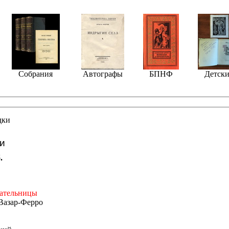
Собрания
Автографы
БПНФ
Детски
дки
ки
.
сательницы
Вазар-Ферро