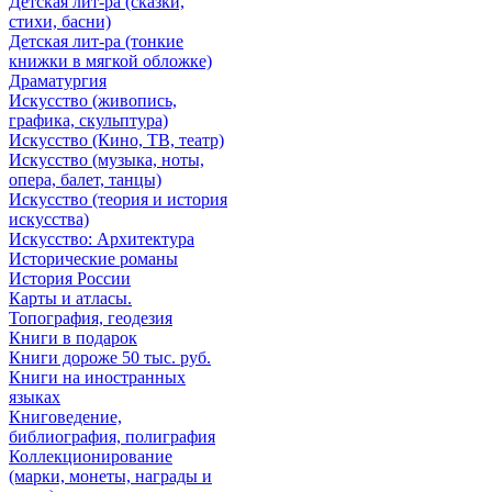
Детская лит-ра (сказки,
стихи, басни)
Детская лит-ра (тонкие
книжки в мягкой обложке)
Драматургия
Искусствo (живопись,
графика, скульптура)
Искусствo (Кино, ТВ, театр)
Искусствo (музыка, ноты,
опера, балет, танцы)
Искусствo (теория и история
искусства)
Искусство: Архитектура
Исторические романы
История России
Карты и атласы.
Топография, геодезия
Книги в подарок
Книги дороже 50 тыс. руб.
Книги на иностранных
языках
Книговедение,
библиография, полиграфия
Коллекционирование
(марки, монеты, награды и