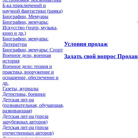
Б-ка приключений и
научной фантастики (рамка)
Биографии, Мемуары
Биографии, мемуары:
Искусство (театр, музыка,
кино и др.)
Биографии, мемуары:
Условия продаж
Литература
Биографии, мемуары: Спорт
Военное дело, военная
Задать свой вопрос Продав
история
Военное дело: теория и
практика, вооружение и
оснащение, обеспечение и
др.
Газеты, журналы
Детективы, боевики
Детская лит-ра
(познавательная, обучающая,
развивающая)
Детская лит-ра (проза
зарубежных авторов)
Детская лит-ра (проза
отечественных авторов)