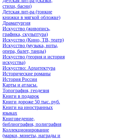
Детская лит-ра (сказки,
стихи, басни)
Детская лит-ра (тонкие
книжки в мягкой обложке)
Драматургия
Искусствo (живопись,
графика, скульптура)
Искусствo (Кино, ТВ, театр)
Искусствo (музыка, ноты,
опера, балет, танцы)
Искусствo (теория и история
искусства)
Искусство: Архитектура
Исторические романы
История России
Карты и атласы.
Топография, геодезия
Книги в подарок
Книги дороже 50 тыс. руб.
Книги на иностранных
языках
Книговедение,
библиография, полиграфия
Коллекционирование
(марки, монеты, награды и