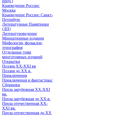
проч.)
Краеведение России:
Москва
Краеведение России: Санкт-
Петербург
Литературные Памятники
(ЛП)
Литературоведение
Миниатюрные издания
Мифология, фольклор,
этнография
Отдельные тома
многотомных изданий
Открытки
Поэзия XX-XXI вв
Поэзия до XX в.
Приключения
Приключения и фантастика:
Сборники
Проза зарубежная XX-XXI
вв.
Проза зарубежная до XX в.
Проза отечественная XX-
XXI вв.
Проза отечественная до XX