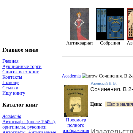
Антиквариат
Собрания
Ав
Главное меню
Главная
Аукционные торги
Список всех книг
Academia
Сочинения. В 2-х 
Контакты
Помощь
Успенский Н. В.
Ссылки
Сочинения. В 2-х
Ищу книгу
Цена:
Нет в нали
Каталог книг
Academia
Просмотр
Автографы (после 1945г.),
полного
оригиналы, рукописи
Издательст
изображения
Автографы. Антикварные