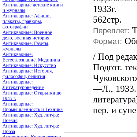
Антикварные детские книги
1933г.
и журналы
Антикварные: Афиши,
562стр.
плакаты, гравюры,
фотографии
Т
Переплет:
Антикварные: Военное
дело, военная история
Об
Формат:
Антикварные: Газеты,
журналы
/ Под реда
Антикварные:
Естествознание, Медицина
Подгот. тек
Антикварные: Искусство
Антикварные: История,
Чуковского
философия, религия
Антикварные:
—Л., 1933. 
Литературоведение
Антикварные: Открытки до
литература)
1945 г.
Антикварные:
пер. и супе
Промышленность и Техника
Антикварные: Худ. лит-ра:
Поэзия
Антикварные: Худ. лит-ра:
Проза
Астрономия, Космонавтика