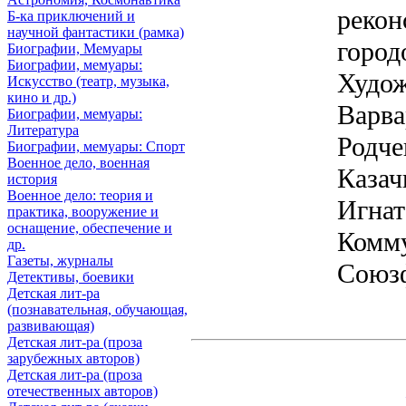
рекон
Б-ка приключений и
научной фантастики (рамка)
город
Биографии, Мемуары
Биографии, мемуары:
Худож
Искусство (театр, музыка,
кино и др.)
Варва
Биографии, мемуары:
Литература
Родче
Биографии, мемуары: Спорт
Военное дело, военная
Казач
история
Военное дело: теория и
Игнат
практика, вооружение и
оснащение, обеспечение и
Комм
др.
Газеты, журналы
Союз
Детективы, боевики
Детская лит-ра
(познавательная, обучающая,
развивающая)
Детская лит-ра (проза
зарубежных авторов)
Детская лит-ра (проза
отечественных авторов)