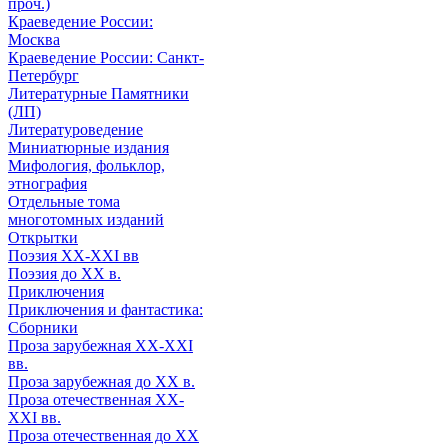
проч.)
Краеведение России:
Москва
Краеведение России: Санкт-
Петербург
Литературные Памятники
(ЛП)
Литературоведение
Миниатюрные издания
Мифология, фольклор,
этнография
Отдельные тома
многотомных изданий
Открытки
Поэзия XX-XXI вв
Поэзия до XX в.
Приключения
Приключения и фантастика:
Сборники
Проза зарубежная XX-XXI
вв.
Проза зарубежная до XX в.
Проза отечественная XX-
XXI вв.
Проза отечественная до XX