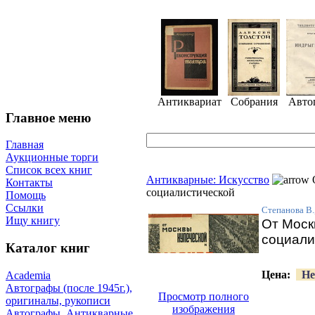
Антиквариат
Собрания
Авто
Главное меню
Главная
Аукционные торги
Список всех книг
Антикварные: Искусство
Контакты
социалистической
Помощь
Ссылки
Степанова В.
Ищу книгу
От Моск
социали
Каталог книг
Цена:
Не
Academia
Автографы (после 1945г.),
Просмотр полного
оригиналы, рукописи
изображения
Автографы. Антикварные