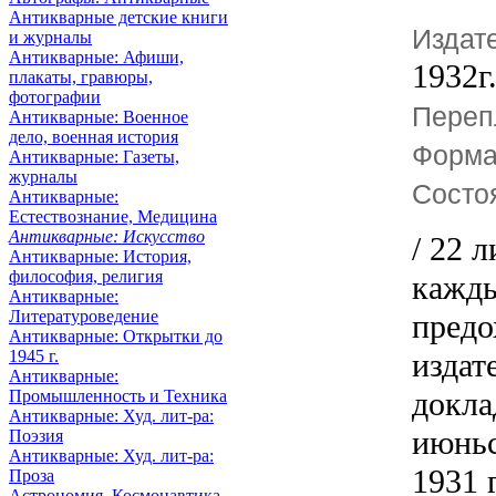
Антикварные детские книги
Издат
и журналы
Антикварные: Афиши,
1932г
плакаты, гравюры,
фотографии
Переп
Антикварные: Военное
дело, военная история
Форма
Антикварные: Газеты,
журналы
Состо
Антикварные:
Естествознание, Медицина
Антикварные: Искусство
/ 22 
Антикварные: История,
философия, религия
кажды
Антикварные:
Литературоведение
предо
Антикварные: Открытки до
1945 г.
издат
Антикварные:
докла
Промышленность и Техника
Антикварные: Худ. лит-ра:
июньс
Поэзия
Антикварные: Худ. лит-ра:
1931 
Проза
Астрономия, Космонавтика