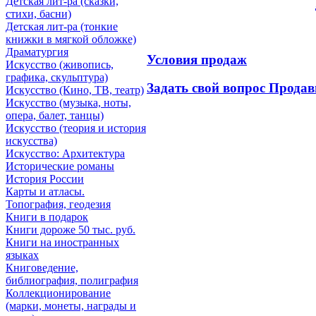
Детская лит-ра (сказки,
стихи, басни)
Детская лит-ра (тонкие
книжки в мягкой обложке)
Драматургия
Условия продаж
Искусствo (живопись,
графика, скульптура)
Задать свой вопрос Продав
Искусствo (Кино, ТВ, театр)
Искусствo (музыка, ноты,
опера, балет, танцы)
Искусствo (теория и история
искусства)
Искусство: Архитектура
Исторические романы
История России
Карты и атласы.
Топография, геодезия
Книги в подарок
Книги дороже 50 тыс. руб.
Книги на иностранных
языках
Книговедение,
библиография, полиграфия
Коллекционирование
(марки, монеты, награды и