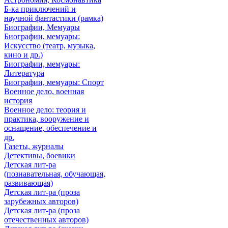
Б-ка приключений и
научной фантастики (рамка)
Биографии, Мемуары
Биографии, мемуары:
Искусство (театр, музыка,
кино и др.)
Биографии, мемуары:
Литература
Биографии, мемуары: Спорт
Военное дело, военная
история
Военное дело: теория и
практика, вооружение и
оснащение, обеспечение и
др.
Газеты, журналы
Детективы, боевики
Детская лит-ра
(познавательная, обучающая,
развивающая)
Детская лит-ра (проза
зарубежных авторов)
Детская лит-ра (проза
отечественных авторов)