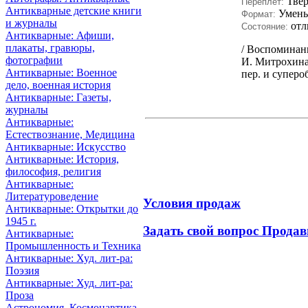
Тве
Переплет:
Антикварные детские книги
Умен
Формат:
и журналы
отл
Состояние:
Антикварные: Афиши,
плакаты, гравюры,
/ Воспоминани
фотографии
И. Митрохина.
Антикварные: Военное
пер. и суперо
дело, военная история
Антикварные: Газеты,
журналы
Антикварные:
Естествознание, Медицина
Антикварные: Искусство
Антикварные: История,
философия, религия
Антикварные:
Литературоведение
Условия продаж
Антикварные: Открытки до
1945 г.
Задать свой вопрос Продав
Антикварные:
Промышленность и Техника
Антикварные: Худ. лит-ра:
Поэзия
Антикварные: Худ. лит-ра:
Проза
Астрономия, Космонавтика