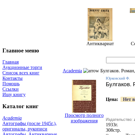
Антиквариат
С
Главное меню
Главная
Аукционные торги
Academia
Булгаков. Роман
Список всех книг
Контакты
Юрковский Ф.
Булгаков.
Помощь
Ссылки
Ищу книгу
Цена:
Нет в
Каталог книг
Просмотр полного
Academia
Издательство:
изображения
Автографы (после 1945г.),
1933г.
оригиналы, рукописи
308стр.
Автографы. Антикварные