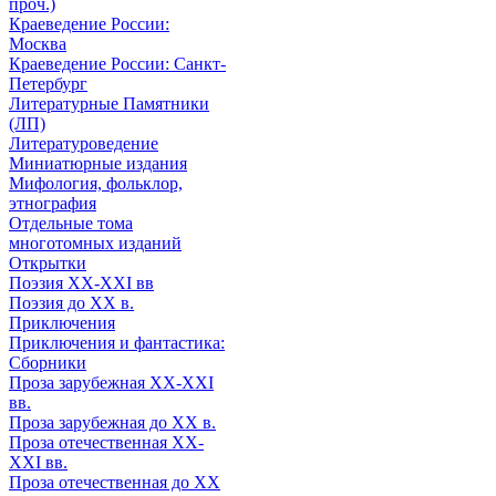
проч.)
Краеведение России:
Москва
Краеведение России: Санкт-
Петербург
Литературные Памятники
(ЛП)
Литературоведение
Миниатюрные издания
Мифология, фольклор,
этнография
Отдельные тома
многотомных изданий
Открытки
Поэзия XX-XXI вв
Поэзия до XX в.
Приключения
Приключения и фантастика:
Сборники
Проза зарубежная XX-XXI
вв.
Проза зарубежная до XX в.
Проза отечественная XX-
XXI вв.
Проза отечественная до XX