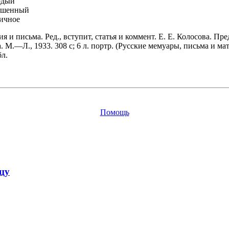
рдый
ьшенный
ичное
я и письма. Ред., вступит, статья и коммент. Е. Е. Колосова. Пр
 М.—Л., 1933. 308 с; 6 л. портр. (Русские мемуары, письма и мат
бл.
Помощь
цу