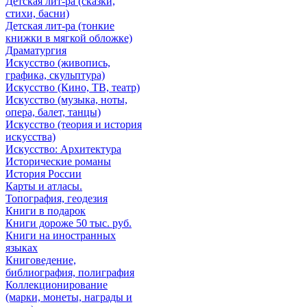
Детская лит-ра (сказки,
стихи, басни)
Детская лит-ра (тонкие
книжки в мягкой обложке)
Драматургия
Искусствo (живопись,
графика, скульптура)
Искусствo (Кино, ТВ, театр)
Искусствo (музыка, ноты,
опера, балет, танцы)
Искусствo (теория и история
искусства)
Искусство: Архитектура
Исторические романы
История России
Карты и атласы.
Топография, геодезия
Книги в подарок
Книги дороже 50 тыс. руб.
Книги на иностранных
языках
Книговедение,
библиография, полиграфия
Коллекционирование
(марки, монеты, награды и