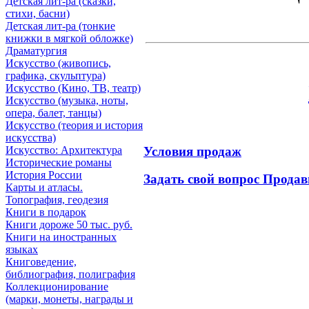
Детская лит-ра (сказки,
стихи, басни)
Детская лит-ра (тонкие
книжки в мягкой обложке)
Драматургия
Искусствo (живопись,
графика, скульптура)
Искусствo (Кино, ТВ, театр)
Искусствo (музыка, ноты,
опера, балет, танцы)
Искусствo (теория и история
искусства)
Условия продаж
Искусство: Архитектура
Исторические романы
История России
Задать свой вопрос Продав
Карты и атласы.
Топография, геодезия
Книги в подарок
Книги дороже 50 тыс. руб.
Книги на иностранных
языках
Книговедение,
библиография, полиграфия
Коллекционирование
(марки, монеты, награды и