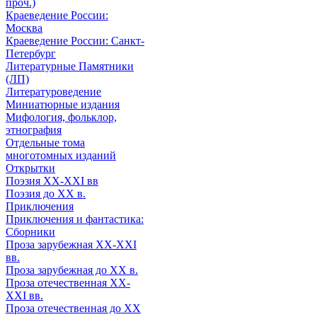
проч.)
Краеведение России:
Москва
Краеведение России: Санкт-
Петербург
Литературные Памятники
(ЛП)
Литературоведение
Миниатюрные издания
Мифология, фольклор,
этнография
Отдельные тома
многотомных изданий
Открытки
Поэзия XX-XXI вв
Поэзия до XX в.
Приключения
Приключения и фантастика:
Сборники
Проза зарубежная XX-XXI
вв.
Проза зарубежная до XX в.
Проза отечественная XX-
XXI вв.
Проза отечественная до XX