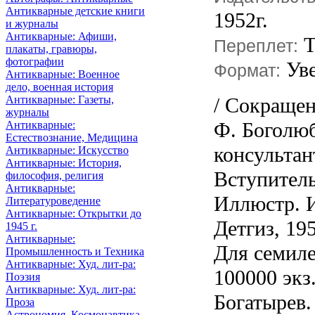
Антикварные детские книги
1952г.
и журналы
Антикварные: Афиши,
Т
Переплет:
плакаты, гравюры,
фотографии
Ув
Формат:
Антикварные: Военное
дело, военная история
Антикварные: Газеты,
/ Сокращен
журналы
Ф. Боголюб
Антикварные:
Естествознание, Медицина
консульта
Антикварные: Искусство
Антикварные: История,
Вступитель
философия, религия
Антикварные:
Иллюстр. И
Литературоведение
Антикварные: Открытки до
Детгиз, 19
1945 г.
Антикварные:
Для семиле
Промышленность и Техника
Антикварные: Худ. лит-ра:
100000 экз.
Поэзия
Антикварные: Худ. лит-ра:
Богатырев.
Проза
Астрономия, Космонавтика