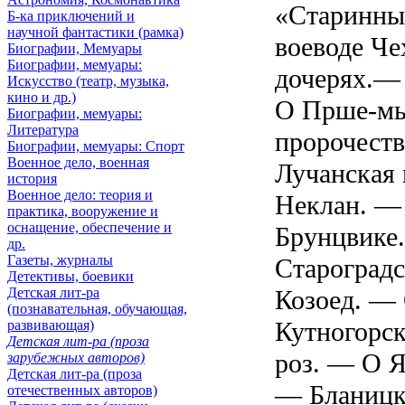
«Старинны
Б-ка приключений и
научной фантастики (рамка)
воеводе Че
Биографии, Мемуары
Биографии, мемуары:
дочерях.—
Искусство (театр, музыка,
кино и др.)
О Прше-м
Биографии, мемуары:
Литература
пророчеств
Биографии, мемуары: Спорт
Военное дело, военная
Лучанская
история
Военное дело: теория и
Неклан. —
практика, вооружение и
оснащение, обеспечение и
Брунцвике
др.
Газеты, журналы
Староградс
Детективы, боевики
Детская лит-ра
Козоед. —
(познавательная, обучающая,
Кутногорс
развивающая)
Детская лит-ра (проза
роз. — О 
зарубежных авторов)
Детская лит-ра (проза
— Бланицк
отечественных авторов)