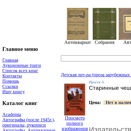
Антиквариат
Собрания
Авт
Главное меню
Главная
Аукционные торги
Список всех книг
Детская лит-ра (проза зарубежных
Контакты
Помощь
Ирасек А.
Ссылки
Старинные чеш
Ищу книгу
Цена:
Нет в нали
Каталог книг
Academia
Просмотр
Автографы (после 1945г.),
полного
оригиналы, рукописи
Издательст
изображения
Автографы. Антикварные