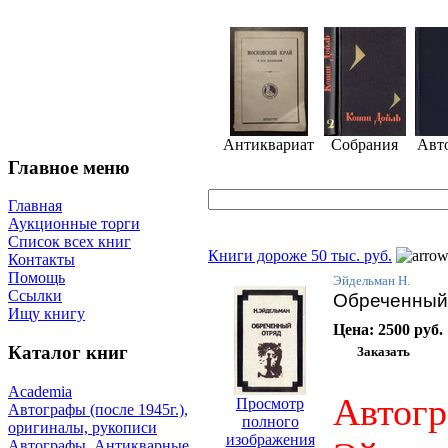
Антиквариат
Собрания
Авт
Главное меню
Главная
Аукционные торги
Список всех книг
Книги дороже 50 тыс. руб.
Контакты
Помощь
Эйдельман Н.
Ссылки
Обреченный 
Ищу книгу
Цена:
2500 руб.
Каталог книг
Academia
Автогр
Просмотр
Автографы (после 1945г.),
полного
оригиналы, рукописи
изображения
Автографы. Антикварные