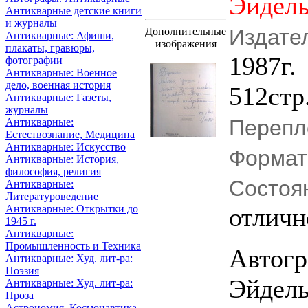
Эйдел
Антикварные детские книги
и журналы
Издате
Дополнительные
Антикварные: Афиши,
изображения
плакаты, гравюры,
1987г.
фотографии
Антикварные: Военное
дело, военная история
512стр
Антикварные: Газеты,
журналы
Перепл
Антикварные:
Естествознание, Медицина
Антикварные: Искусство
Формат
Антикварные: История,
философия, религия
Состоя
Антикварные:
Литературоведение
Антикварные: Открытки до
отлич
1945 г.
Антикварные:
Промышленность и Техника
Автогр
Антикварные: Худ. лит-ра:
Поэзия
Эйдель
Антикварные: Худ. лит-ра:
Проза
Астрономия, Космонавтика