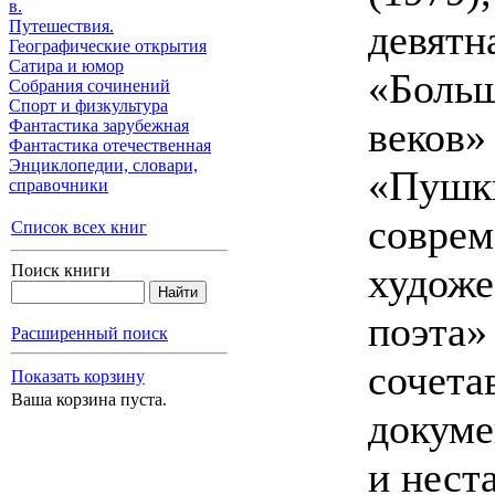
в.
Путешествия.
девятн
Географические открытия
Сатира и юмор
«Больш
Собрания сочинений
Спорт и физкультура
веков»
Фантастика зарубежная
Фантастика отечественная
Энциклопедии, cловари,
«Пушки
справочники
соврем
Список всех книг
художе
Поиск книги
поэта» 
Расширенный поиск
сочета
Показать корзину
Ваша корзина пуста.
докуме
и нест