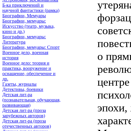
утерян
Б-ка приключений и
научной фантастики (рамка)
форзац
Биографии, Мемуары
Биографии, мемуары:
Искусство (театр, музыка,
советс
кино и др.)
Биографии, мемуары:
повест
Литература
Биографии, мемуары: Спорт
Военное дело, военная
о прям
история
Военное дело: теория и
револю
практика, вооружение и
оснащение, обеспечение и
центре
др.
Газеты, журналы
Детективы, боевики
психол
Детская лит-ра
(познавательная, обучающая,
эпохи,
развивающая)
Детская лит-ра (проза
зарубежных авторов)
характ
Детская лит-ра (проза
отечественных авторов)