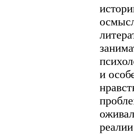
истори
осмысл
литера
занима
психол
и особ
нравст
пробле
оживал
реалии