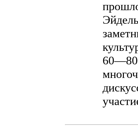
прошло
Эйдель
заметн
культу
60—80-
много
дискус
участи