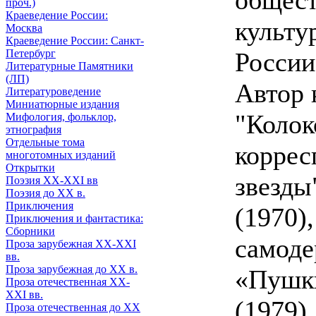
общес
проч.)
Краеведение России:
культу
Москва
Краеведение России: Санкт-
Петербург
России
Литературные Памятники
(ЛП)
Автор 
Литературоведение
Миниатюрные издания
"Колок
Мифология, фольклор,
этнография
Отдельные тома
коррес
многотомных изданий
Открытки
звезды
Поэзия XX-XXI вв
Поэзия до XX в.
Приключения
(1970)
Приключения и фантастика:
Сборники
самоде
Проза зарубежная XX-XXI
вв.
Проза зарубежная до XX в.
«Пушки
Проза отечественная XX-
XXI вв.
(1979)
Проза отечественная до XX