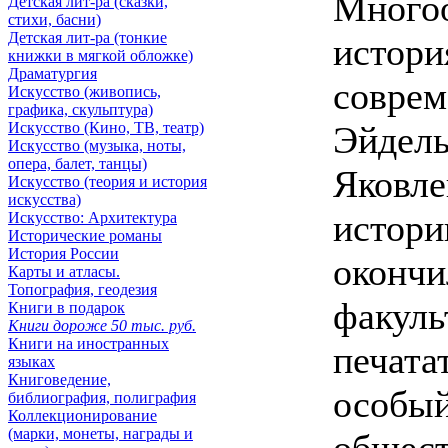
Много
Детская лит-ра (сказки,
стихи, басни)
Детская лит-ра (тонкие
истори
книжки в мягкой обложке)
Драматургия
соврем
Искусствo (живопись,
графика, скульптура)
Искусствo (Кино, ТВ, театр)
Эйдель
Искусствo (музыка, ноты,
опера, балет, танцы)
Яковле
Искусствo (теория и история
искусства)
истори
Искусство: Архитектура
Исторические романы
История России
окончи
Карты и атласы.
Топография, геодезия
факуль
Книги в подарок
Книги дороже 50 тыс. руб.
Книги на иностранных
печата
языках
Книговедение,
особый
библиография, полиграфия
Коллекционирование
(марки, монеты, награды и