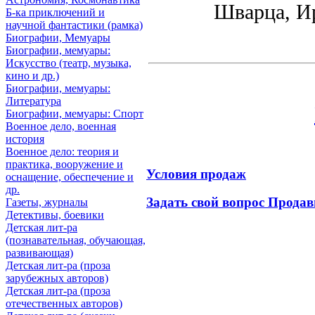
Шварца, И
Б-ка приключений и
научной фантастики (рамка)
Биографии, Мемуары
Биографии, мемуары:
Искусство (театр, музыка,
кино и др.)
Биографии, мемуары:
Литература
Биографии, мемуары: Спорт
Военное дело, военная
история
Военное дело: теория и
практика, вооружение и
Условия продаж
оснащение, обеспечение и
др.
Задать свой вопрос Продав
Газеты, журналы
Детективы, боевики
Детская лит-ра
(познавательная, обучающая,
развивающая)
Детская лит-ра (проза
зарубежных авторов)
Детская лит-ра (проза
отечественных авторов)