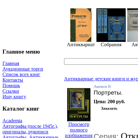
Антиквариат
Собрания
Ав
Главное меню
Главная
Аукционные торги
Список всех книг
Антикварные детские книги и жу
Контакты
Помощь
Акимов Н.
Ссылки
Портреты.
Ищу книгу
Цена:
200 руб.
Каталог книг
Academia
Просмотр
Автографы (после 1945г.),
полного
оригиналы, рукописи
Отк
Серия:
изображения
Автографы. Антикварные