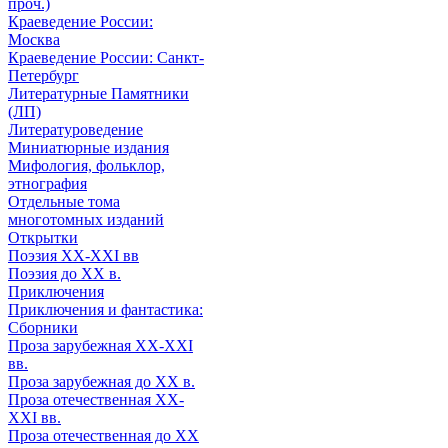
проч.)
Краеведение России:
Москва
Краеведение России: Санкт-
Петербург
Литературные Памятники
(ЛП)
Литературоведение
Миниатюрные издания
Мифология, фольклор,
этнография
Отдельные тома
многотомных изданий
Открытки
Поэзия XX-XXI вв
Поэзия до XX в.
Приключения
Приключения и фантастика:
Сборники
Проза зарубежная XX-XXI
вв.
Проза зарубежная до XX в.
Проза отечественная XX-
XXI вв.
Проза отечественная до XX