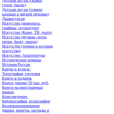
Детская лит-ра (сказки,
стихи, басни)
Детская лит-ра (тонкие
книжки в мягкой обложке)
Драматургия
Искусствo (живопись,
графика, скульптура)
Искусствo (Кино, ТВ, театр)
Искусствo (музыка, ноты,
опера, балет, танцы)
Искусствo (теория и история
искусства)
Искусство: Архитектура
Исторические романы
История России
Карты и атласы.
Топография, геодезия
Книги в подарок
Книги дороже 50 тыс. руб.
Книги на иностранных
языках
Книговедение,
библиография, полиграфия
Коллекционирование
(марки, монеты, награды и