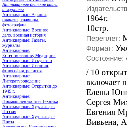
Антикварные детские книги
Издательст
и журналы
Антикварные: Афиши,
1964г.
плакаты, гравюры,
фотографии
10стр.
Антикварные: Военное
дело, военная история
М
Переплет:
Антикварные: Газеты,
журналы
Ум
Формат:
Антикварные:
Естествознание, Медицина
Состояние:
Антикварные: Искусство
Антикварные: История,
/ 10 откры
философия, религия
Антикварные:
включает п
Литературоведение
Антикварные: Открытки до
Елены Юнг
1945 г.
Антикварные:
Сергея Мих
Промышленность и Техника
Антикварные: Худ. лит-ра:
Евгения Мр
Поэзия
Антикварные: Худ. лит-ра:
Вивьена, А
Проза
Астрономия, Космонавтика